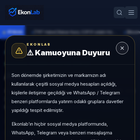
●
PİYASA
[TRT Haber] Bakan Kacır, COP31 odaklı Hızlandırma Desteği çağrısını açıkladı
►
►
EKONLAB
⚠️
Kamuoyuna Duyuru
AI Kripto Radar
/
APE
SUNUCU TARAFI KRIPTO GIRIŞI
ApeCoin
Son dönemde şirketimizin ve markamızın adı
kullanılarak çeşitli sosyal medya hesapları açıldığı,
ApeCoin, Mid Cap grubunda, son 1 ayda %-18,06, son
kişilerle iletişime geçildiği ve WhatsApp / Telegram
3 ayda %-20,00, düşük risk profiliyle, SAT sinyaliyle
benzeri platformlarda yatırım odaklı gruplara davetler
kripto analizi EkonLab detay sayfasında sunulur.
yapıldığı tespit edilmiştir.
APE
APE/TRY
Kategori:
Mid Cap
Ekonlab’ın hiçbir sosyal medya platformunda,
WhatsApp, Telegram veya benzeri mesajlaşma
Risk:
Düşük
Son fiyat:
6,2700