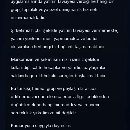
uygulamalarında yatırım tavsiyesi verdiği herhangi bir
grup, topluluk veya özel danışmanlık hizmeti
1 AY VE 3 AY PERFORMANS
bulunmamaktadır.
%-18,06
Şirketimiz hiçbir şekilde yatırım tavsiyesi vermemekte,
3 Ay:
%-20,00
yatırım yönlendirmesi yapmamakta ve bu tür
oluşumlarla herhangi bir bağlantı taşımamaktadır.
KATEGORI KONUMU
166/183
Markamızın ve şirket ismimizin izinsiz şekilde
Momentum bazlı kategori içi sıra
kullanıldığı sahte hesaplar ve yanıltıcı paylaşımlar
hakkında gerekli hukuki süreçler başlatılmaktadır.
PIYASA DEĞERI SIRASI
Bu tür kişi, hesap, grup ve paylaşımlara itibar
#212
edilmemesini önemle rica ederiz. İlgili içeriklerden
Global market cap sıralaması
doğabilecek herhangi bir maddi veya manevi
sorumluluk şirketimize ait değildir.
Kamuoyuna saygıyla duyurulur.
HIZLI GEÇIŞ