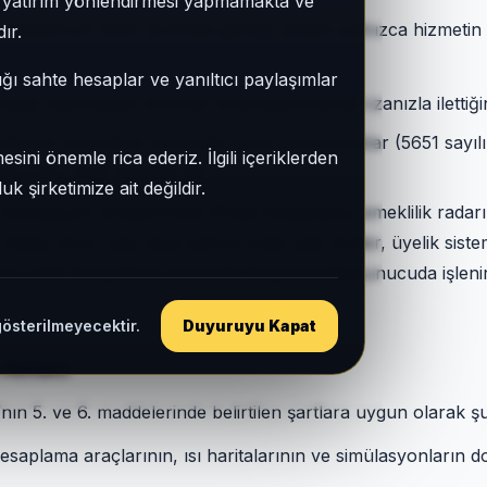
e, yatırım yönlendirmesi yapmamakta ve
aksimum Çıktı" prensibi gereği, sizden yalnızca hizmetin g
ır.
ığı sahte hesaplar ve yanıltıcı paylaşımlar
iği veya iletişim formları aracılığıyla kendi rızanızla ilettiğ
temizi ziyaretiniz sırasında yasal zorunluluklar (5651 sayı
sini önemle rica ederiz. İlgili içeriklerden
iriş-çıkış (log) kayıtlarınız.
 şirketimize ait değildir.
Simülasyon araçlarımıza (Kredi hesaplama, emeklilik radarı v
 maaş, borç, yaş veya yatırım tutarı gibi veriler, üyelik sist
nızca anlık hesaplama amacıyla tarayıcınızda/sunucuda işleni
gösterilmeyecektir.
Duyuruyu Kapat
e Amacı
’nın 5. ve 6. maddelerinde belirtilen şartlara uygun olarak ş
saplama araçlarının, ısı haritalarının ve simülasyonların d