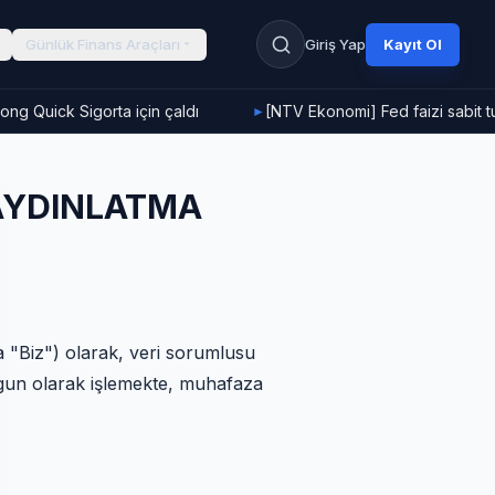
Günlük Finans Araçları
Giriş Yap
Kayıt Ol
ng Quick Sigorta için çaldı
[NTV Ekonomi] Fed faizi sabit tu
►
 AYDINLATMA
 "Biz") olarak, veri sorumlusu
uygun olarak işlemekte, muhafaza