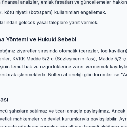
inansal analizler, emlak fırsatları ve güncellemeler hakkınd
, kötü niyetli (bot/spam) kullanımları engellemek.
arından gelecek yasal taleplere yanıt vermek.
nma Yöntemi ve Hukuki Sebebi
yaptığınız ziyaretler sırasında otomatik (çerezler, log kayıt
eriler, KVKK Madde 5/2-c (Sözleşmenin ifası), Madde 5/2-
li kişinin temel hak ve özgürlüklerine zarar vermemek kaydı
nılarak işlenmektedir. Bülten aboneliği gibi durumlar ise "
ması
çüncü şahıslara satılmaz ve ticari amaçla paylaşılmaz. Anca
yetkili mahkemeler ve devlet kurumlarıyla paylaşılabilir. Ayr
 e-posta gönderim süreçleri için altyapı hizmeti aldığımız yurt