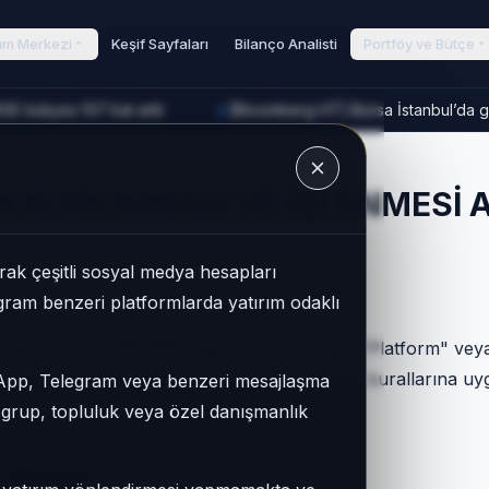
rım Merkezi
Keşif Sayfaları
Bilanço Analisti
Portföy ve Bütçe
E bütçesi 107 kat arttı
[Bloomberg HT] Borsa İstanbul’da go
►
u
RİN KORUNMASI VE İŞLENMESİ
ak çeşitli sosyal medya hesapları
legram benzeri platformlarda yatırım odaklı
ği
runması Kanunu ("KVKK") uyarınca, Ekonlab ("Platform" veya
ğıda açıklandığı çerçevede, hukuka ve dürüstlük kurallarına 
sApp, Telegram veya benzeri mesajlaşma
r grup, topluluk veya özel danışmanlık
 İşliyoruz?