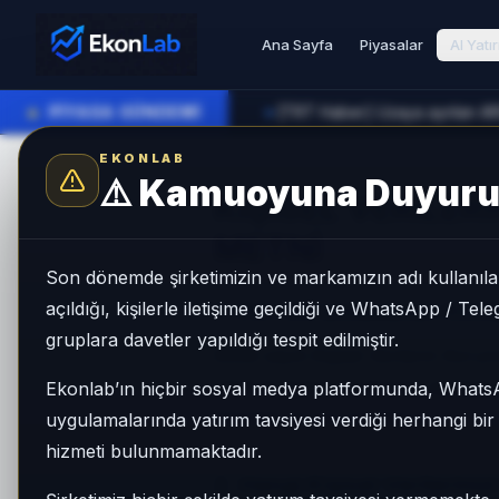
Ana Sayfa
Piyasalar
AI Yatı
●
PİYASA GÜNDEMİ
[TRT Haber] Uzaya ayrılan ARG
►
EKONLAB
⚠️
Kamuoyuna Duyur
KİŞİSEL VERİLE
METNİ
Son dönemde şirketimizin ve markamızın adı kullanılar
açıldığı, kişilerle iletişime geçildiği ve WhatsApp / Te
1. Veri Sorumlusunun Kimli
gruplara davetler yapıldığı tespit edilmiştir.
6698 sayılı Kişisel Verilerin Ko
sıfatıyla kişisel verilerinizi aşa
Ekonlab’ın hiçbir sosyal medya platformunda, What
etmekte ve korumaktayız.
uygulamalarında yatırım tavsiyesi verdiği herhangi bi
hizmeti bulunmamaktadır.
2. Hangi Kişisel Verilerinizi