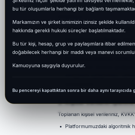
Şirketimiz hiçbir şekilde yatırım tavsiyesi vermemekt
Platformumuzun "Minimum Girdi, M
bu tür oluşumlarla herhangi bir bağlantı taşımamaktad
etmekteyiz.
Markamızın ve şirket ismimizin izinsiz şekilde kullanıld
İletişim Verileri:
E-bülten abonel
hakkında gerekli hukuki süreçler başlatılmaktadır.
İşlem Güvenliği Verileri:
Web si
Bu tür kişi, hesap, grup ve paylaşımlara itibar edilmeme
adresiniz, tarayıcı bilgileriniz, g
doğabilecek herhangi bir maddi veya manevi sorumluluk
Finansal ve Kullanım Verileri:
Kamuoyuna saygıyla duyurulur.
(Önemli Not: Sisteme girdiğiniz
kimliğinizle eşleştirilmez, yal
depolanmaz.)
Bu pencereyi kapattıktan sonra bir daha aynı tarayıcıda 
3. Kişisel Verilerin İşlenm
Toplanan kişisel verileriniz, KVKK
Platformumuzdaki algoritmik he