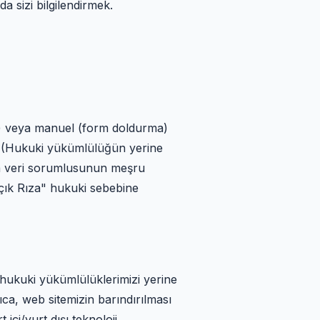
a sizi bilgilendirmek.
ları) veya manuel (form doldurma)
ç (Hukuki yükümlülüğün yerine
yla veri sorumlusunun meşru
Açık Rıza" hukuki sebebine
k hukuki yükümlülüklerimizi yerine
ıca, web sitemizin barındırılması
 içi/yurt dışı teknoloji