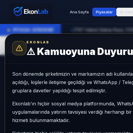
Ana Sayfa
Piyasalar
AI Yatı
●
PİYASA GÜNDEMİ
►
EKONLAB
⚠️
Kamuoyuna Duyur
AKILLI AR
Son dönemde şirketimizin ve markamızın adı kullanılar
açıldığı, kişilerle iletişime geçildiği ve WhatsApp / Te
Piyasa Takip
gruplara davetler yapıldığı tespit edilmiştir.
Hisse, fon, kripto ve makro piyasa verilerini
AI Hisse Rad
Ekonlab’ın hiçbir sosyal medya platformunda, What
tek platformda birleştiriyor; karşılaştırma,
uygulamalarında yatırım tavsiyesi verdiği herhangi bi
sinyal ve analiz araçlarıyla karar sürecini
Sinyal Board
daha okunabilir hale getiriyoruz.
hizmeti bulunmamaktadır.
info@ekonlab.com