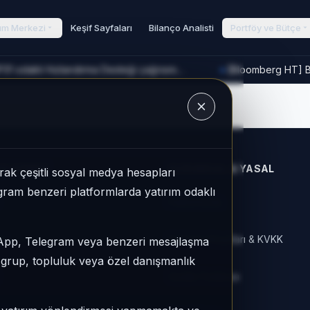
rım Merkezi
Keşif Sayfaları
Bilanço Analisti
Portföy ve Bütçe
[TRT Haber] Bakan Kacır, COP31 odaklı Hızlandırma Desteği çağrısını açıkladı
[Bloomberg HT] Bo
►
u
AÇLARIMIZ
KURUMSAL & YASAL
ak çeşitli sosyal medya hesapları
legram benzeri platformlarda yatırım odaklı
Hakkımızda
ar
Kullanım Koşulları & KVKK
sApp, Telegram veya benzeri mesajlaşma
r grup, topluluk veya özel danışmanlık
Gizlilik Politikası