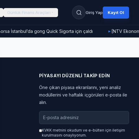
Günlük Finans Araçları
Giriş Yap
Kayıt Ol
rsa İstanbul’da gong Quick Sigorta için çaldı
[NTV Ekonomi]
►
PIYASAYI DÜZENLI TAKIP EDIN
Öne çıkan piyasa ekranlarını, yeni analiz
modüllerini ve haftalık içgörüleri e-posta ile
alın.
KVKK metnini okudum ve e-bülten için iletişim
kurulmasını onaylıyorum.