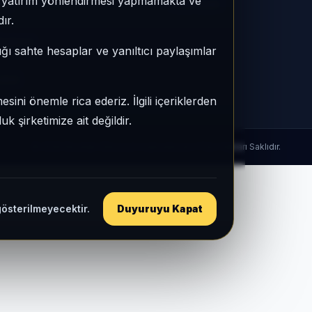
e, yatırım yönlendirmesi yapmamakta ve
 RS
Yasal Uyarı
ır.
laştırma
ığı sahte hesaplar ve yanıltıcı paylaşımlar
listi
sini önemle rica ederiz. İlgili içeriklerden
 şirketimize ait değildir.
© 2026 Ekonlab | Ekonomi Laboratuvarı | Tüm Hakları Saklıdır.
gösterilmeyecektir.
Duyuruyu Kapat