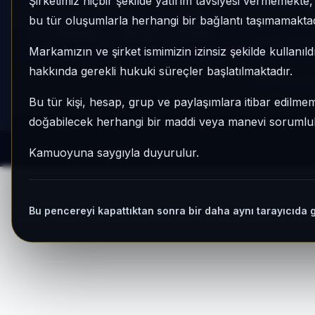
Şirketimiz hiçbir şekilde yatırım tavsiyesi vermemekt
Endeksler &
bu tür oluşumlarla herhangi bir bağlantı taşımamaktad
X
Instagram
Facebook
LinkedIn
Portföy Karşı
Markamızın ve şirket ismimizin izinsiz şekilde kullanıld
hakkında gerekli hukuki süreçler başlatılmaktadır.
AI Bilanço Ana
Bu tür kişi, hesap, grup ve paylaşımlara itibar edilmeme
doğabilecek herhangi bir maddi veya manevi sorumluluk
Kamuoyuna saygıyla duyurulur.
Bu pencereyi kapattıktan sonra bir daha aynı tarayıcıda 