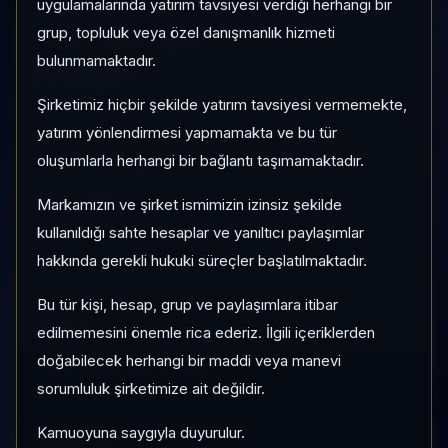
uygulamalarında yatırım tavsiyesi verdiği herhangi bir
grup, topluluk veya özel danışmanlık hizmeti
1 AY VE 3 AY PERFORMANS
bulunmamaktadır.
+%4,10
Şirketimiz hiçbir şekilde yatırım tavsiyesi vermemekte,
3 Ay:
—
yatırım yönlendirmesi yapmamakta ve bu tür
oluşumlarla herhangi bir bağlantı taşımamaktadır.
KATEGORI KONUMU
102/182
Markamızın ve şirket ismimizin izinsiz şekilde
Momentum bazlı kategori içi sıra
kullanıldığı sahte hesaplar ve yanıltıcı paylaşımlar
hakkında gerekli hukuki süreçler başlatılmaktadır.
PIYASA DEĞERI SIRASI
Bu tür kişi, hesap, grup ve paylaşımlara itibar
#164
edilmemesini önemle rica ederiz. İlgili içeriklerden
Global market cap sıralaması
doğabilecek herhangi bir maddi veya manevi
sorumluluk şirketimize ait değildir.
Kamuoyuna saygıyla duyurulur.
HIZLI GEÇIŞ