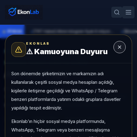
●
PİYASA
[TRT Haber] Altının kilogram fiyatı 6 milyon 673 bin liraya yükseldi
►
►
EKONLAB
⚠️
Kamuoyuna Duyuru
AI Kripto Radar
/
APEPE
SUNUCU TARAFI KRIPTO GIRIŞI
Ape and Pepe
Son dönemde şirketimizin ve markamızın adı
kullanılarak çeşitli sosyal medya hesapları açıldığı,
Ape and Pepe, Mid Cap grubunda, son 1 ayda
kişilerle iletişime geçildiği ve WhatsApp / Telegram
+%4,10, düşük risk profiliyle, NÖTR sinyaliyle kripto
benzeri platformlarda yatırım odaklı gruplara davetler
analizi EkonLab detay sayfasında sunulur.
yapıldığı tespit edilmiştir.
APEPE
APEPE/TRY
Kategori:
Mid Cap
Ekonlab’ın hiçbir sosyal medya platformunda,
WhatsApp, Telegram veya benzeri mesajlaşma
Risk:
Düşük
Son fiyat:
0,0000