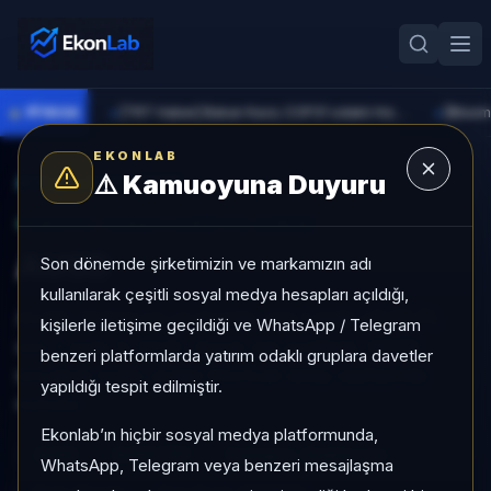
●
PİYASA
[TRT Haber] Bakan Kacır, COP31 odaklı Hızlandırma Desteği çağrısını açıkladı
►
►
EKONLAB
⚠️
Kamuoyuna Duyuru
AI Kripto Radar
/
AUSD
SUNUCU TARAFI KRIPTO GIRIŞI
AUSD
Son dönemde şirketimizin ve markamızın adı
kullanılarak çeşitli sosyal medya hesapları açıldığı,
AUSD, Stablecoin grubunda, son 1 ayda +%43,71,
kişilerle iletişime geçildiği ve WhatsApp / Telegram
son 3 ayda %-97,91, düşük risk profiliyle, NÖTR
benzeri platformlarda yatırım odaklı gruplara davetler
sinyaliyle kripto analizi EkonLab detay sayfasında
yapıldığı tespit edilmiştir.
sunulur.
Ekonlab’ın hiçbir sosyal medya platformunda,
AUSD
AUSD/TRY
Kategori:
Stablecoin
WhatsApp, Telegram veya benzeri mesajlaşma