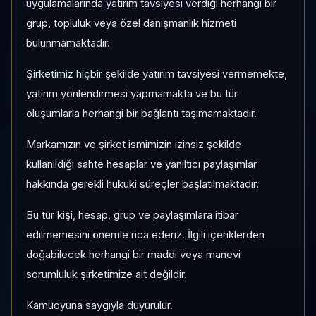
Risk:
Düşük
Son fiyat:
47,6600
uygulamalarında yatırım tavsiyesi verdiği herhangi bir
grup, topluluk veya özel danışmanlık hizmeti
bulunmamaktadır.
1 AY VE 3 AY PERFORMANS
+%43,71
Şirketimiz hiçbir şekilde yatırım tavsiyesi vermemekte,
3 Ay:
yatırım yönlendirmesi yapmamakta ve bu tür
%-97,91
oluşumlarla herhangi bir bağlantı taşımamaktadır.
KATEGORI KONUMU
Markamızın ve şirket ismimizin izinsiz şekilde
22/50
kullanıldığı sahte hesaplar ve yanıltıcı paylaşımlar
Momentum bazlı kategori içi sıra
hakkında gerekli hukuki süreçler başlatılmaktadır.
Bu tür kişi, hesap, grup ve paylaşımlara itibar
PIYASA DEĞERI SIRASI
edilmemesini önemle rica ederiz. İlgili içeriklerden
#152
doğabilecek herhangi bir maddi veya manevi
Global market cap sıralaması
sorumluluk şirketimize ait değildir.
Kamuoyuna saygıyla duyurulur.