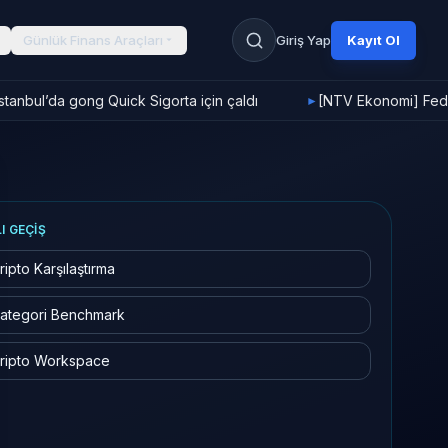
Günlük Finans Araçları
Giriş Yap
Kayıt Ol
tanbul’da gong Quick Sigorta için çaldı
[NTV Ekonomi] Fed fa
►
LI GEÇIŞ
ripto Karşılaştırma
ategori Benchmark
ripto Workspace