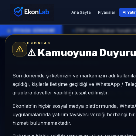
Ana Sayfa
Piyasalar
AI Yatı
●
PİYASA GÜNDEMİ
[TRT Haber] Bakan Yumaklı: Her
►
EKONLAB
⚠️
Kamuoyuna Duyur
AI Kripto Radar
/
BMX
SUNUCU TARAFI KRIPTO GIRIŞI
BitMart
Son dönemde şirketimizin ve markamızın adı kullanılar
açıldığı, kişilerle iletişime geçildiği ve WhatsApp / Te
gruplara davetler yapıldığı tespit edilmiştir.
BitMart, Mid Cap grubunda, son 1 ayda %-1,85, 
NÖTR sinyaliyle kripto analizi EkonLab detay s
Ekonlab’ın hiçbir sosyal medya platformunda, What
uygulamalarında yatırım tavsiyesi verdiği herhangi bi
BMX
BMX/TRY
Kategori:
Mid Cap
Risk:
Dü
hizmeti bulunmamaktadır.