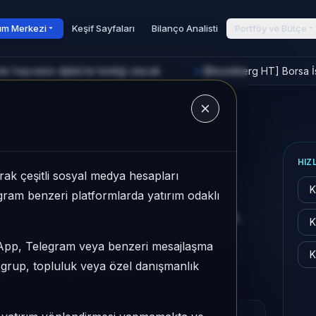
rım Merkezi
Keşif Sayfaları
Bilanço Analisti
Portföy ve Bütçe
 hayvanın dijital bir kimliği olacak
[Bloomberg HT] Borsa İs
►
u
HIZ
ak çeşitli sosyal medya hesapları
K
legram benzeri platformlarda yatırım odaklı
son 3 ayda %-3,01, düşük risk profiliyle,
K
ayfasında sunulur.
sApp, Telegram veya benzeri mesajlaşma
K
r grup, topluluk veya özel danışmanlık
şük
Son fiyat:
14,7600