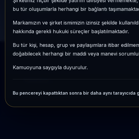
Şirketimiz hiçbir şekilde yatırım tavsiyesi vermemekt
1 AY VE 3 AY PERFORMANS
KATEGORI KONU
bu tür oluşumlarla herhangi bir bağlantı taşımamaktad
%-1,85
67/172
3 Ay:
%-3,01
Momentum bazlı ka
Markamızın ve şirket ismimizin izinsiz şekilde kullanıld
hakkında gerekli hukuki süreçler başlatılmaktadır.
Bu tür kişi, hesap, grup ve paylaşımlara itibar edilmeme
doğabilecek herhangi bir maddi veya manevi sorumluluk
Kripto Radar
Yenile
Kamuoyuna saygıyla duyurulur.
Yükleniyor...
Bu pencereyi kapattıktan sonra bir daha aynı tarayıcıda 