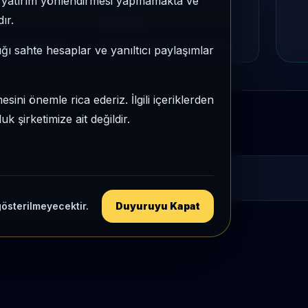
e, yatırım yönlendirmesi yapmamakta ve
MU
PIYASA DEĞERI SIRASI
ır.
#259
tegori içi sıra
Global market cap sıralaması
ığı sahte hesaplar ve yanıltıcı paylaşımlar
sini önemle rica ederiz. İlgili içeriklerden
 şirketimize ait değildir.
gösterilmeyecektir.
Duyuruyu Kapat