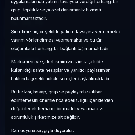
uygulamalarında yatırım tavsiyesi verdiği herhangi bir
grup, topluluk veya özel danışmanlık hizmeti
1 AY VE 3 AY PERFORMANS
bulunmamaktadır.
%-38,75
Şirketimiz hiçbir şekilde yatırım tavsiyesi vermemekte,
3 Ay:
%-65,00
yatırım yönlendirmesi yapmamakta ve bu tür
oluşumlarla herhangi bir bağlantı taşımamaktadır.
KATEGORI KONUMU
182/182
Markamızın ve şirket ismimizin izinsiz şekilde
Momentum bazlı kategori içi sıra
kullanıldığı sahte hesaplar ve yanıltıcı paylaşımlar
hakkında gerekli hukuki süreçler başlatılmaktadır.
PIYASA DEĞERI SIRASI
Bu tür kişi, hesap, grup ve paylaşımlara itibar
#149
edilmemesini önemle rica ederiz. İlgili içeriklerden
Global market cap sıralaması
doğabilecek herhangi bir maddi veya manevi
sorumluluk şirketimize ait değildir.
Kamuoyuna saygıyla duyurulur.
HIZLI GEÇIŞ