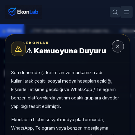
●
PİYASA
[TRT Haber] Bakan Kacır, COP31 odaklı Hızlandırma Desteği çağrısını açıkladı
►
►
EKONLAB
⚠️
Kamuoyuna Duyuru
AI Kripto Radar
/
BONK
SUNUCU TARAFI KRIPTO GIRIŞI
Bonk
Son dönemde şirketimizin ve markamızın adı
kullanılarak çeşitli sosyal medya hesapları açıldığı,
Bonk, Mid Cap grubunda, son 1 ayda %-38,75, son 3
kişilerle iletişime geçildiği ve WhatsApp / Telegram
ayda %-65,00, orta risk profiliyle, SAT sinyaliyle kripto
benzeri platformlarda yatırım odaklı gruplara davetler
analizi EkonLab detay sayfasında sunulur.
yapıldığı tespit edilmiştir.
BONK
BONK/TRY
Kategori:
Mid Cap
Ekonlab’ın hiçbir sosyal medya platformunda,
WhatsApp, Telegram veya benzeri mesajlaşma
Risk:
Orta
Son fiyat:
0,0001