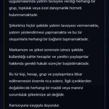
Risk:
Orta
Son fiyat:
0,1658
uygulamalarında yatırım tavsiyesi verdiği herhangi bir
grup, topluluk veya özel danışmanlık hizmeti
bulunmamaktadır.
1 AY VE 3 AY PERFORMANS
+%0,41
Şirketimiz hiçbir şekilde yatırım tavsiyesi vermemekte,
3 Ay:
yatırım yönlendirmesi yapmamakta ve bu tür
%-37,47
oluşumlarla herhangi bir bağlantı taşımamaktadır.
KATEGORI KONUMU
Markamızın ve şirket ismimizin izinsiz şekilde
96/183
kullanıldığı sahte hesaplar ve yanıltıcı paylaşımlar
Momentum bazlı kategori içi sıra
hakkında gerekli hukuki süreçler başlatılmaktadır.
Bu tür kişi, hesap, grup ve paylaşımlara itibar
PIYASA DEĞERI SIRASI
edilmemesini önemle rica ederiz. İlgili içeriklerden
#459
doğabilecek herhangi bir maddi veya manevi
Global market cap sıralaması
sorumluluk şirketimize ait değildir.
Kamuoyuna saygıyla duyurulur.