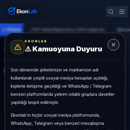
●
PİYASA
[TRT Haber] Bakan Kacır, COP31 odaklı Hızlandırma Desteği çağrısını açıkladı
►
►
EKONLAB
⚠️
Kamuoyuna Duyuru
AI Kripto Radar
/
CCD
SUNUCU TARAFI KRIPTO GIRIŞI
Concordium
Son dönemde şirketimizin ve markamızın adı
kullanılarak çeşitli sosyal medya hesapları açıldığı,
Concordium, Long Tail grubunda, son 1 ayda +%0,41,
kişilerle iletişime geçildiği ve WhatsApp / Telegram
son 3 ayda %-37,47, orta risk profiliyle, NÖTR
benzeri platformlarda yatırım odaklı gruplara davetler
sinyaliyle kripto analizi EkonLab detay sayfasında
yapıldığı tespit edilmiştir.
sunulur.
Ekonlab’ın hiçbir sosyal medya platformunda,
CCD
CCD/TRY
Kategori:
Long Tail
WhatsApp, Telegram veya benzeri mesajlaşma