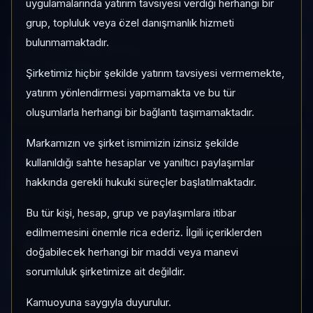
Risk:
Düşük
Son fiyat:
2,3800
uygulamalarında yatırım tavsiyesi verdiği herhangi bir
grup, topluluk veya özel danışmanlık hizmeti
bulunmamaktadır.
1 AY VE 3 AY PERFORMANS
%-11,48
Şirketimiz hiçbir şekilde yatırım tavsiyesi vermemekte,
3 Ay:
yatırım yönlendirmesi yapmamakta ve bu tür
%-30,27
oluşumlarla herhangi bir bağlantı taşımamaktadır.
KATEGORI KONUMU
Markamızın ve şirket ismimizin izinsiz şekilde
65/65
kullanıldığı sahte hesaplar ve yanıltıcı paylaşımlar
Momentum bazlı kategori içi sıra
hakkında gerekli hukuki süreçler başlatılmaktadır.
Bu tür kişi, hesap, grup ve paylaşımlara itibar
PIYASA DEĞERI SIRASI
edilmemesini önemle rica ederiz. İlgili içeriklerden
#38
doğabilecek herhangi bir maddi veya manevi
Global market cap sıralaması
sorumluluk şirketimize ait değildir.
Kamuoyuna saygıyla duyurulur.