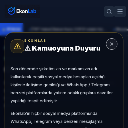
●
PİYASA
[TRT Haber] Bakan Kacır, COP31 odaklı Hızlandırma Desteği çağrısını açıkladı
►
►
EKONLAB
⚠️
Kamuoyuna Duyuru
AI Kripto Radar
/
CRO
SUNUCU TARAFI KRIPTO GIRIŞI
Cronos
Son dönemde şirketimizin ve markamızın adı
kullanılarak çeşitli sosyal medya hesapları açıldığı,
Cronos, Large Cap grubunda, son 1 ayda %-11,48,
kişilerle iletişime geçildiği ve WhatsApp / Telegram
son 3 ayda %-30,27, düşük risk profiliyle, SAT
benzeri platformlarda yatırım odaklı gruplara davetler
sinyaliyle kripto analizi EkonLab detay sayfasında
yapıldığı tespit edilmiştir.
sunulur.
Ekonlab’ın hiçbir sosyal medya platformunda,
CRO
CRO/TRY
Kategori:
Large Cap
WhatsApp, Telegram veya benzeri mesajlaşma