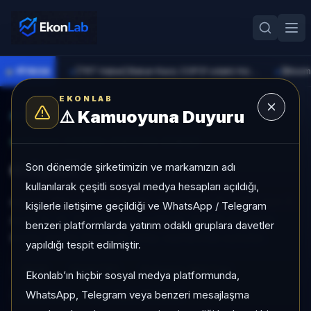
●
PİYASA
[TRT Haber] Bakan Kacır, COP31 odaklı Hızlandırma Desteği çağrısını açıkladı
►
►
EKONLAB
⚠️
Kamuoyuna Duyuru
AI Kripto Radar
/
EDGE
SUNUCU TARAFI KRIPTO GIRIŞI
edgeX
Son dönemde şirketimizin ve markamızın adı
kullanılarak çeşitli sosyal medya hesapları açıldığı,
edgeX, Mid Cap grubunda, son 1 ayda %-4,60, son 3
kişilerle iletişime geçildiği ve WhatsApp / Telegram
ayda %-41,76, orta risk profiliyle, NÖTR sinyaliyle
benzeri platformlarda yatırım odaklı gruplara davetler
kripto analizi EkonLab detay sayfasında sunulur.
yapıldığı tespit edilmiştir.
EDGE
EDGE/TRY
Kategori:
Mid Cap
Ekonlab’ın hiçbir sosyal medya platformunda,
WhatsApp, Telegram veya benzeri mesajlaşma
Risk:
Orta
Son fiyat:
18,3000