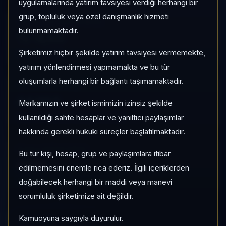
uygulamalarında yatırım tavsiyesi verdiği herhangi bir
grup, topluluk veya özel danışmanlık hizmeti
1 AY VE 3 AY PERFORMANS
bulunmamaktadır.
%-4,60
Şirketimiz hiçbir şekilde yatırım tavsiyesi vermemekte,
3 Ay:
%-41,76
yatırım yönlendirmesi yapmamakta ve bu tür
oluşumlarla herhangi bir bağlantı taşımamaktadır.
KATEGORI KONUMU
44/183
Markamızın ve şirket ismimizin izinsiz şekilde
Momentum bazlı kategori içi sıra
kullanıldığı sahte hesaplar ve yanıltıcı paylaşımlar
hakkında gerekli hukuki süreçler başlatılmaktadır.
PIYASA DEĞERI SIRASI
Bu tür kişi, hesap, grup ve paylaşımlara itibar
#210
edilmemesini önemle rica ederiz. İlgili içeriklerden
Global market cap sıralaması
doğabilecek herhangi bir maddi veya manevi
sorumluluk şirketimize ait değildir.
Kamuoyuna saygıyla duyurulur.
HIZLI GEÇIŞ