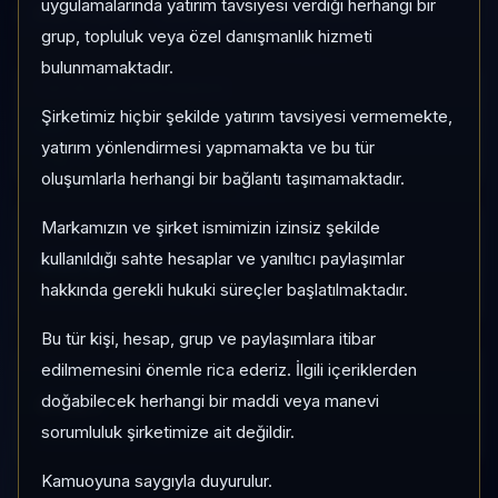
uygulamalarında yatırım tavsiyesi verdiği herhangi bir
Risk:
Düşük
Son fiyat:
569.367,0000
grup, topluluk veya özel danışmanlık hizmeti
bulunmamaktadır.
1 AY VE 3 AY PERFORMANS
Şirketimiz hiçbir şekilde yatırım tavsiyesi vermemekte,
—
yatırım yönlendirmesi yapmamakta ve bu tür
3 Ay:
—
oluşumlarla herhangi bir bağlantı taşımamaktadır.
Markamızın ve şirket ismimizin izinsiz şekilde
KATEGORI KONUMU
49/51
kullanıldığı sahte hesaplar ve yanıltıcı paylaşımlar
hakkında gerekli hukuki süreçler başlatılmaktadır.
Momentum bazlı kategori içi sıra
Bu tür kişi, hesap, grup ve paylaşımlara itibar
edilmemesini önemle rica ederiz. İlgili içeriklerden
PIYASA DEĞERI SIRASI
#427
doğabilecek herhangi bir maddi veya manevi
sorumluluk şirketimize ait değildir.
Global market cap sıralaması
Kamuoyuna saygıyla duyurulur.