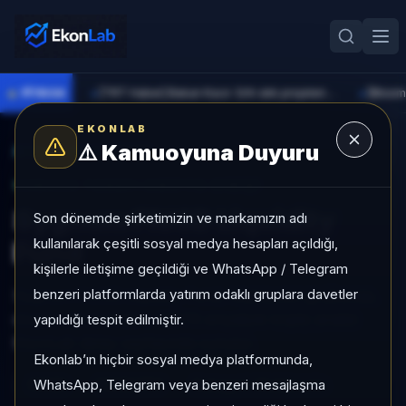
●
PİYASA
[TRT Haber] Bakan Kacır: Sıfır atık projelerine 914 milyon lira destek sağladık
►
►
EKONLAB
⚠️
Kamuoyuna Duyuru
AI Kripto Radar
/
FIUSD
SUNUCU TARAFI KRIPTO GIRIŞI
Sygnum FIUSD Liquidity
Son dönemde şirketimizin ve markamızın adı
kullanılarak çeşitli sosyal medya hesapları açıldığı,
Fund
kişilerle iletişime geçildiği ve WhatsApp / Telegram
benzeri platformlarda yatırım odaklı gruplara davetler
Sygnum FIUSD Liquidity Fund, Stablecoin grubunda,
düşük risk profiliyle, NÖTR sinyaliyle kripto analizi
yapıldığı tespit edilmiştir.
EkonLab detay sayfasında sunulur.
Ekonlab’ın hiçbir sosyal medya platformunda,
WhatsApp, Telegram veya benzeri mesajlaşma
FIUSD
FIUSD/TRY
Kategori:
Stablecoin