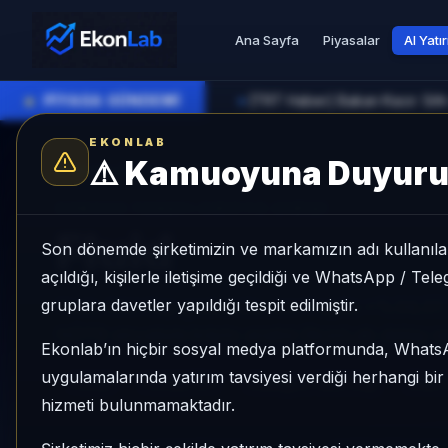
Ana Sayfa
Piyasalar
AI Yatı
●
PİYASA GÜNDEMİ
►
EKONLAB
⚠️
Kamuoyuna Duyur
AI Kripto Radar
/
FLUID
SUNUCU TARAFI KRIPTO GIRIŞI
Fluid
Son dönemde şirketimizin ve markamızın adı kullanılar
açıldığı, kişilerle iletişime geçildiği ve WhatsApp / Te
gruplara davetler yapıldığı tespit edilmiştir.
Fluid, Mid Cap grubunda, son 1 ayda +%34,37, 
NÖTR sinyaliyle kripto analizi EkonLab detay s
Ekonlab’ın hiçbir sosyal medya platformunda, What
uygulamalarında yatırım tavsiyesi verdiği herhangi bi
FLUID
FLUID/TRY
Kategori:
Mid Cap
Risk:
hizmeti bulunmamaktadır.