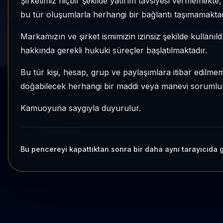
Şirketimiz hiçbir şekilde yatırım tavsiyesi vermemekt
1 AY VE 3 AY PERFORMANS
KATEGORI KONU
bu tür oluşumlarla herhangi bir bağlantı taşımamaktad
+%34,37
21/181
3 Ay:
%-20,89
Momentum bazlı ka
Markamızın ve şirket ismimizin izinsiz şekilde kullanıld
hakkında gerekli hukuki süreçler başlatılmaktadır.
Bu tür kişi, hesap, grup ve paylaşımlara itibar edilmeme
doğabilecek herhangi bir maddi veya manevi sorumluluk
Kripto Radar
Yenile
Kamuoyuna saygıyla duyurulur.
Yükleniyor...
Bu pencereyi kapattıktan sonra bir daha aynı tarayıcıda 