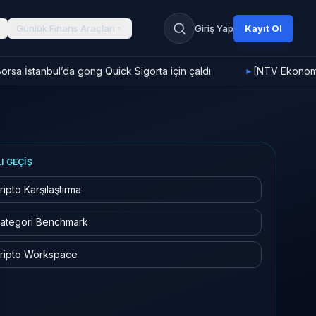
Günlük Finans Araçları
Giriş Yap
Kayıt Ol
rsa İstanbul’da gong Quick Sigorta için çaldı
[NTV Ekonomi]
►
LI GEÇIŞ
ripto Karşılaştırma
ategori Benchmark
ripto Workspace