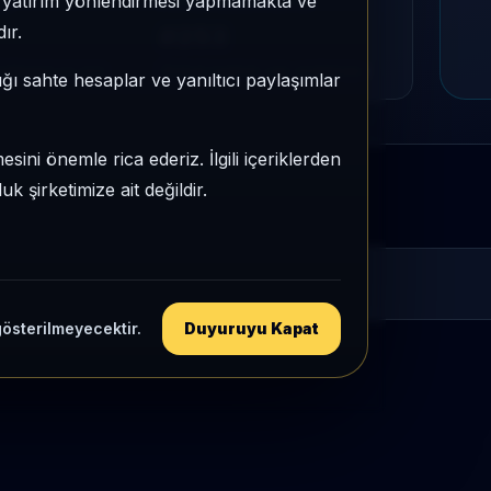
e, yatırım yönlendirmesi yapmamakta ve
MU
PIYASA DEĞERI SIRASI
ır.
#253
tegori içi sıra
Global market cap sıralaması
ığı sahte hesaplar ve yanıltıcı paylaşımlar
sini önemle rica ederiz. İlgili içeriklerden
 şirketimize ait değildir.
gösterilmeyecektir.
Duyuruyu Kapat