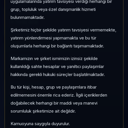
uygulamalarında yatırım tavsiyesi verdiği herhangi bir
grup, topluluk veya özel danışmanlık hizmeti
1 AY VE 3 AY PERFORMANS
bulunmamaktadır.
+%0,03
Şirketimiz hiçbir şekilde yatırım tavsiyesi vermemekte,
3 Ay:
%-0,13
yatırım yönlendirmesi yapmamakta ve bu tür
oluşumlarla herhangi bir bağlantı taşımamaktadır.
KATEGORI KONUMU
20/65
Markamızın ve şirket ismimizin izinsiz şekilde
Momentum bazlı kategori içi sıra
kullanıldığı sahte hesaplar ve yanıltıcı paylaşımlar
hakkında gerekli hukuki süreçler başlatılmaktadır.
PIYASA DEĞERI SIRASI
Bu tür kişi, hesap, grup ve paylaşımlara itibar
#86
edilmemesini önemle rica ederiz. İlgili içeriklerden
Global market cap sıralaması
doğabilecek herhangi bir maddi veya manevi
sorumluluk şirketimize ait değildir.
Kamuoyuna saygıyla duyurulur.
HIZLI GEÇIŞ