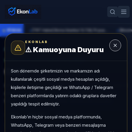
●
PİYASA
[TRT Haber] Borsa İstanbul 13.728,70 puandan başladı
►
►
EKONLAB
⚠️
Kamuoyuna Duyuru
AI Kripto Radar
/
GHO
SUNUCU TARAFI KRIPTO GIRIŞI
GHO
Son dönemde şirketimizin ve markamızın adı
kullanılarak çeşitli sosyal medya hesapları açıldığı,
GHO, Large Cap grubunda, son 1 ayda +%0,03, son 3
kişilerle iletişime geçildiği ve WhatsApp / Telegram
ayda %-0,13, düşük risk profiliyle, NÖTR sinyaliyle
benzeri platformlarda yatırım odaklı gruplara davetler
kripto analizi EkonLab detay sayfasında sunulur.
yapıldığı tespit edilmiştir.
GHO
GHO/TRY
Kategori:
Large Cap
Ekonlab’ın hiçbir sosyal medya platformunda,
WhatsApp, Telegram veya benzeri mesajlaşma
Risk:
Düşük
Son fiyat:
47,4700