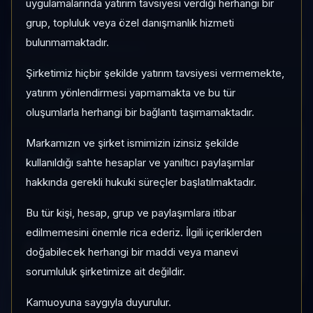
Risk:
Düşük
Son fiyat:
3,4300
uygulamalarında yatırım tavsiyesi verdiği herhangi bir
grup, topluluk veya özel danışmanlık hizmeti
bulunmamaktadır.
1 AY VE 3 AY PERFORMANS
+%4,76
Şirketimiz hiçbir şekilde yatırım tavsiyesi vermemekte,
3 Ay:
yatırım yönlendirmesi yapmamakta ve bu tür
+%22,22
oluşumlarla herhangi bir bağlantı taşımamaktadır.
KATEGORI KONUMU
Markamızın ve şirket ismimizin izinsiz şekilde
37/184
kullanıldığı sahte hesaplar ve yanıltıcı paylaşımlar
Momentum bazlı kategori içi sıra
hakkında gerekli hukuki süreçler başlatılmaktadır.
Bu tür kişi, hesap, grup ve paylaşımlara itibar
PIYASA DEĞERI SIRASI
edilmemesini önemle rica ederiz. İlgili içeriklerden
#404
doğabilecek herhangi bir maddi veya manevi
Global market cap sıralaması
sorumluluk şirketimize ait değildir.
Kamuoyuna saygıyla duyurulur.