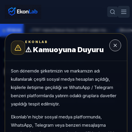
●
PİYASA
[TRT Haber] Bakan Kacır, COP31 odaklı Hızlandırma Desteği çağrısını açıkladı
►
►
EKONLAB
⚠️
Kamuoyuna Duyuru
AI Kripto Radar
/
HOLO
SUNUCU TARAFI KRIPTO GIRIŞI
Holoworld
Son dönemde şirketimizin ve markamızın adı
kullanılarak çeşitli sosyal medya hesapları açıldığı,
Holoworld, Long Tail grubunda, son 1 ayda +%4,76,
kişilerle iletişime geçildiği ve WhatsApp / Telegram
son 3 ayda +%22,22, düşük risk profiliyle, NÖTR
benzeri platformlarda yatırım odaklı gruplara davetler
sinyaliyle kripto analizi EkonLab detay sayfasında
yapıldığı tespit edilmiştir.
sunulur.
Ekonlab’ın hiçbir sosyal medya platformunda,
HOLO
HOLO/TRY
Kategori:
Long Tail
WhatsApp, Telegram veya benzeri mesajlaşma