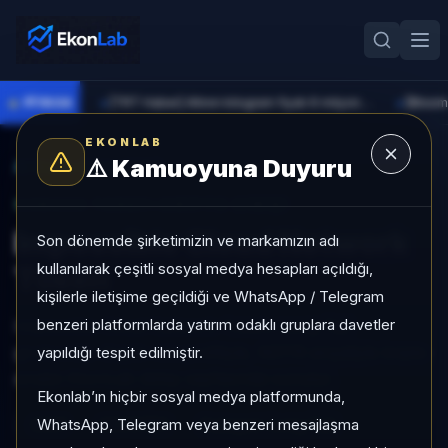
●
PİYASA
[TRT Haber] Altının kilogram fiyatı 6 milyon 673 bin liraya yükseldi
►
►
EKONLAB
⚠️
Kamuoyuna Duyuru
AI Kripto Radar
/
ICNT
SUNUCU TARAFI KRIPTO GIRIŞI
Impossible Cloud Network
Son dönemde şirketimizin ve markamızın adı
kullanılarak çeşitli sosyal medya hesapları açıldığı,
Token
kişilerle iletişime geçildiği ve WhatsApp / Telegram
benzeri platformlarda yatırım odaklı gruplara davetler
Impossible Cloud Network Token, Long Tail
grubunda, düşük risk profiliyle, NÖTR sinyaliyle kripto
yapıldığı tespit edilmiştir.
analizi EkonLab detay sayfasında sunulur.
Ekonlab’ın hiçbir sosyal medya platformunda,
WhatsApp, Telegram veya benzeri mesajlaşma
ICNT
ICNT/TRY
Kategori:
Long Tail