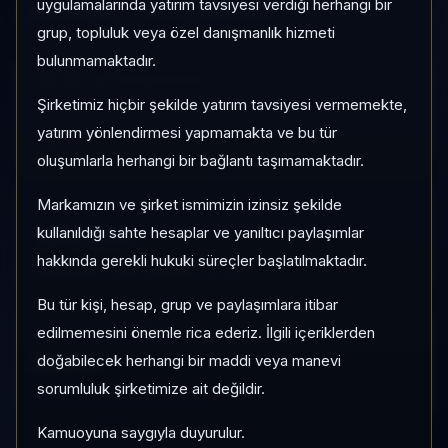
uygulamalarında yatırım tavsiyesi verdiği herhangi bir
Risk:
Düşük
Son fiyat:
6,0000
grup, topluluk veya özel danışmanlık hizmeti
bulunmamaktadır.
1 AY VE 3 AY PERFORMANS
Şirketimiz hiçbir şekilde yatırım tavsiyesi vermemekte,
—
yatırım yönlendirmesi yapmamakta ve bu tür
3 Ay:
—
oluşumlarla herhangi bir bağlantı taşımamaktadır.
Markamızın ve şirket ismimizin izinsiz şekilde
KATEGORI KONUMU
127/183
kullanıldığı sahte hesaplar ve yanıltıcı paylaşımlar
hakkında gerekli hukuki süreçler başlatılmaktadır.
Momentum bazlı kategori içi sıra
Bu tür kişi, hesap, grup ve paylaşımlara itibar
edilmemesini önemle rica ederiz. İlgili içeriklerden
PIYASA DEĞERI SIRASI
#579
doğabilecek herhangi bir maddi veya manevi
sorumluluk şirketimize ait değildir.
Global market cap sıralaması
Kamuoyuna saygıyla duyurulur.