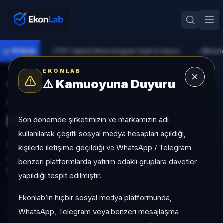
●
PİYASA
[TRT Haber] Altının kilogram fiyatı 6 milyon 673 bin liraya yükseldi
►
►
EKONLAB
⚠️
Kamuoyuna Duyuru
AI Kripto Radar
/
KITE
SUNUCU TARAFI KRIPTO GIRIŞI
Kite
Son dönemde şirketimizin ve markamızın adı
kullanılarak çeşitli sosyal medya hesapları açıldığı,
Kite, Mid Cap grubunda, son 1 ayda %-7,75, son 3
kişilerle iletişime geçildiği ve WhatsApp / Telegram
ayda %-33,75, orta risk profiliyle, NÖTR sinyaliyle
benzeri platformlarda yatırım odaklı gruplara davetler
kripto analizi EkonLab detay sayfasında sunulur.
yapıldığı tespit edilmiştir.
KITE
KITE/TRY
Kategori:
Mid Cap
Ekonlab’ın hiçbir sosyal medya platformunda,
WhatsApp, Telegram veya benzeri mesajlaşma
Risk:
Orta
Son fiyat:
4,9700