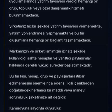
uygulamalarında yatırım tavsiyesi verdiği herhangi bir
grup, topluluk veya özel danışmanlık hizmeti
1 AY VE 3 AY PERFORMANS
bulunmamaktadır.
%-7,75
Şirketimiz hiçbir şekilde yatırım tavsiyesi vermemekte,
3 Ay:
%-33,75
yatırım yönlendirmesi yapmamakta ve bu tür
oluşumlarla herhangi bir bağlantı taşımamaktadır.
KATEGORI KONUMU
36/182
Markamızın ve şirket ismimizin izinsiz şekilde
Momentum bazlı kategori içi sıra
kullanıldığı sahte hesaplar ve yanıltıcı paylaşımlar
hakkında gerekli hukuki süreçler başlatılmaktadır.
PIYASA DEĞERI SIRASI
Bu tür kişi, hesap, grup ve paylaşımlara itibar
#140
edilmemesini önemle rica ederiz. İlgili içeriklerden
Global market cap sıralaması
doğabilecek herhangi bir maddi veya manevi
sorumluluk şirketimize ait değildir.
Kamuoyuna saygıyla duyurulur.
HIZLI GEÇIŞ