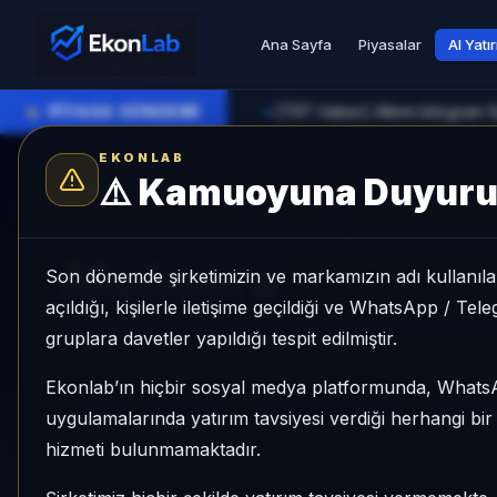
Ana Sayfa
Piyasalar
AI Yatı
●
PİYASA GÜNDEMİ
[TRT Haber] Altının kilogram fi
►
EKONLAB
⚠️
Kamuoyuna Duyur
AI Kripto Radar
/
MET
SUNUCU TARAFI KRIPTO GIRIŞI
Meteora
Son dönemde şirketimizin ve markamızın adı kullanılar
açıldığı, kişilerle iletişime geçildiği ve WhatsApp / Te
gruplara davetler yapıldığı tespit edilmiştir.
Meteora, Mid Cap grubunda, son 1 ayda %-44,54,
NÖTR sinyaliyle kripto analizi EkonLab detay s
Ekonlab’ın hiçbir sosyal medya platformunda, What
uygulamalarında yatırım tavsiyesi verdiği herhangi bi
MET
MET/TRY
Kategori:
Mid Cap
Risk:
Or
hizmeti bulunmamaktadır.