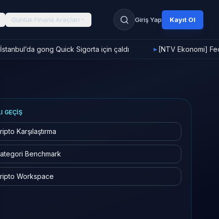
Günlük Finans Araçları
Giriş Yap
Kayıt Ol
stanbul’da gong Quick Sigorta için çaldı
[NTV Ekonomi] Fed f
►
LI GEÇIŞ
ripto Karşılaştırma
ategori Benchmark
ripto Workspace