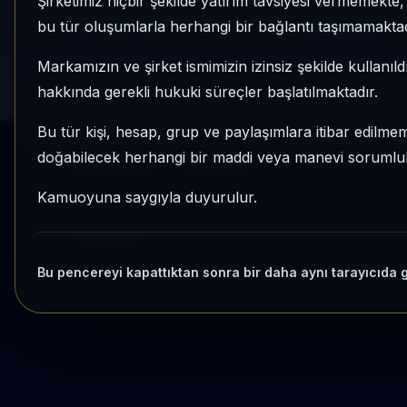
Şirketimiz hiçbir şekilde yatırım tavsiyesi vermemekt
1 AY VE 3 AY PERFORMANS
KATEGORI KONU
bu tür oluşumlarla herhangi bir bağlantı taşımamaktad
%-44,54
67/182
3 Ay:
%-24,91
Momentum bazlı ka
Markamızın ve şirket ismimizin izinsiz şekilde kullanıld
hakkında gerekli hukuki süreçler başlatılmaktadır.
Bu tür kişi, hesap, grup ve paylaşımlara itibar edilmeme
doğabilecek herhangi bir maddi veya manevi sorumluluk
Kripto Radar
Yenile
Kamuoyuna saygıyla duyurulur.
Yükleniyor...
Bu pencereyi kapattıktan sonra bir daha aynı tarayıcıda 