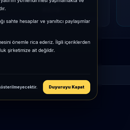
e, yatırım yönlendirmesi yapmamakta ve
MU
PIYASA DEĞERI SIRASI
ır.
#275
tegori içi sıra
Global market cap sıralaması
ığı sahte hesaplar ve yanıltıcı paylaşımlar
sini önemle rica ederiz. İlgili içeriklerden
 şirketimize ait değildir.
gösterilmeyecektir.
Duyuruyu Kapat