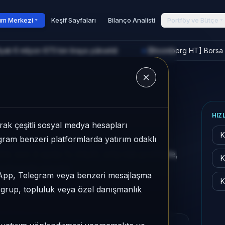
rım Merkezi
Keşif Sayfaları
Bilanço Analisti
Portföy ve Bütçe
yatı 6 milyon 673 bin liraya yükseldi
[Bloomberg HT] Borsa İ
►
u
HIZ
ak çeşitli sosyal medya hesapları
K
legram benzeri platformlarda yatırım odaklı
 son 3 ayda %-24,91, orta risk profiliyle,
K
ayfasında sunulur.
sApp, Telegram veya benzeri mesajlaşma
K
r grup, topluluk veya özel danışmanlık
ta
Son fiyat:
8,1000