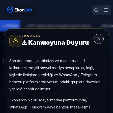
●
PİYASA
[TRT Haber] Altının kilogram fiyatı 6 milyon 673 bin liraya yükseldi
►
►
EKONLAB
⚠️
Kamuoyuna Duyuru
AI Kripto Radar
/
MINA
SUNUCU TARAFI KRIPTO GIRIŞI
Mina Protocol
Son dönemde şirketimizin ve markamızın adı
kullanılarak çeşitli sosyal medya hesapları açıldığı,
Mina Protocol, Long Tail grubunda, son 1 ayda
kişilerle iletişime geçildiği ve WhatsApp / Telegram
%-12,55, son 3 ayda %-36,50, düşük risk profiliyle,
benzeri platformlarda yatırım odaklı gruplara davetler
SAT sinyaliyle kripto analizi EkonLab detay sayfasında
yapıldığı tespit edilmiştir.
sunulur.
Ekonlab’ın hiçbir sosyal medya platformunda,
MINA
MINA/TRY
Kategori:
Long Tail
WhatsApp, Telegram veya benzeri mesajlaşma