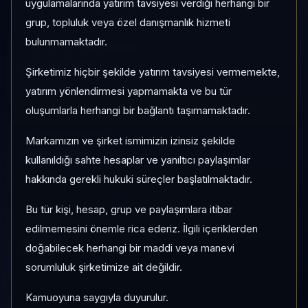
Risk:
Düşük
Son fiyat:
1,9600
uygulamalarında yatırım tavsiyesi verdiği herhangi bir
grup, topluluk veya özel danışmanlık hizmeti
bulunmamaktadır.
1 AY VE 3 AY PERFORMANS
%-12,55
Şirketimiz hiçbir şekilde yatırım tavsiyesi vermemekte,
3 Ay:
yatırım yönlendirmesi yapmamakta ve bu tür
%-36,50
oluşumlarla herhangi bir bağlantı taşımamaktadır.
KATEGORI KONUMU
Markamızın ve şirket ismimizin izinsiz şekilde
158/183
kullanıldığı sahte hesaplar ve yanıltıcı paylaşımlar
Momentum bazlı kategori içi sıra
hakkında gerekli hukuki süreçler başlatılmaktadır.
Bu tür kişi, hesap, grup ve paylaşımlara itibar
PIYASA DEĞERI SIRASI
edilmemesini önemle rica ederiz. İlgili içeriklerden
#404
doğabilecek herhangi bir maddi veya manevi
Global market cap sıralaması
sorumluluk şirketimize ait değildir.
Kamuoyuna saygıyla duyurulur.