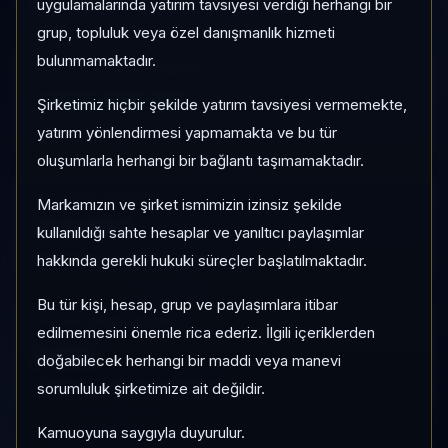
Risk:
Yüksek
Son fiyat:
0,2710
uygulamalarında yatırım tavsiyesi verdiği herhangi bir
grup, topluluk veya özel danışmanlık hizmeti
bulunmamaktadır.
1 AY VE 3 AY PERFORMANS
+%3.716,67
Şirketimiz hiçbir şekilde yatırım tavsiyesi vermemekte,
3 Ay:
yatırım yönlendirmesi yapmamakta ve bu tür
+%308,93
oluşumlarla herhangi bir bağlantı taşımamaktadır.
KATEGORI KONUMU
Markamızın ve şirket ismimizin izinsiz şekilde
139/186
kullanıldığı sahte hesaplar ve yanıltıcı paylaşımlar
Momentum bazlı kategori içi sıra
hakkında gerekli hukuki süreçler başlatılmaktadır.
Bu tür kişi, hesap, grup ve paylaşımlara itibar
PIYASA DEĞERI SIRASI
edilmemesini önemle rica ederiz. İlgili içeriklerden
#455
doğabilecek herhangi bir maddi veya manevi
Global market cap sıralaması
sorumluluk şirketimize ait değildir.
Kamuoyuna saygıyla duyurulur.