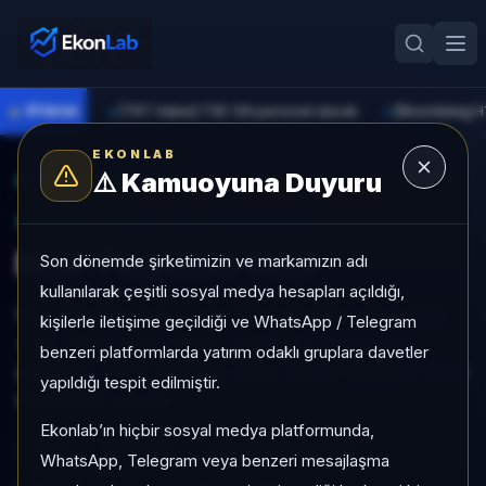
●
PİYASA
[TRT Haber] TSE 129 personel alacak
►
►
EKONLAB
⚠️
Kamuoyuna Duyuru
AI Kripto Radar
/
NPC
SUNUCU TARAFI KRIPTO GIRIŞI
Non-Playable Coin
Son dönemde şirketimizin ve markamızın adı
kullanılarak çeşitli sosyal medya hesapları açıldığı,
Non-Playable Coin, Long Tail grubunda, son 1 ayda
kişilerle iletişime geçildiği ve WhatsApp / Telegram
+%3.716,67, son 3 ayda +%308,93, yüksek risk
benzeri platformlarda yatırım odaklı gruplara davetler
profiliyle, NÖTR sinyaliyle kripto analizi EkonLab detay
yapıldığı tespit edilmiştir.
sayfasında sunulur.
Ekonlab’ın hiçbir sosyal medya platformunda,
NPC
NPC/TRY
Kategori:
Long Tail
WhatsApp, Telegram veya benzeri mesajlaşma