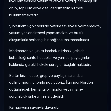
uygulamalarında yatırım tavsiyesi verdiği herhangi bir
grup, topluluk veya özel danışmanlık hizmeti
1 AY VE 3 AY PERFORMANS
bulunmamaktadır.
+%7,56
Şirketimiz hiçbir şekilde yatırım tavsiyesi vermemekte,
3 Ay:
%-0,00
yatırım yönlendirmesi yapmamakta ve bu tür
oluşumlarla herhangi bir bağlantı taşımamaktadır.
KATEGORI KONUMU
45/65
Markamızın ve şirket ismimizin izinsiz şekilde
Momentum bazlı kategori içi sıra
kullanıldığı sahte hesaplar ve yanıltıcı paylaşımlar
hakkında gerekli hukuki süreçler başlatılmaktadır.
PIYASA DEĞERI SIRASI
Bu tür kişi, hesap, grup ve paylaşımlara itibar
#44
edilmemesini önemle rica ederiz. İlgili içeriklerden
Global market cap sıralaması
doğabilecek herhangi bir maddi veya manevi
sorumluluk şirketimize ait değildir.
Kamuoyuna saygıyla duyurulur.
HIZLI GEÇIŞ