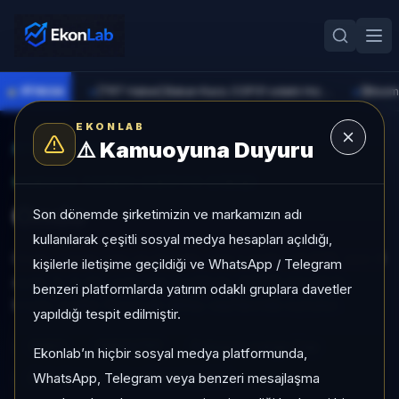
●
PİYASA
[TRT Haber] Bakan Kacır, COP31 odaklı Hızlandırma Desteği çağrısını açıkladı
►
►
EKONLAB
⚠️
Kamuoyuna Duyuru
AI Kripto Radar
/
ONDO
SUNUCU TARAFI KRIPTO GIRIŞI
Ondo
Son dönemde şirketimizin ve markamızın adı
kullanılarak çeşitli sosyal medya hesapları açıldığı,
Ondo, Large Cap grubunda, son 1 ayda +%7,56, son 3
kişilerle iletişime geçildiği ve WhatsApp / Telegram
ayda %-0,00, orta risk profiliyle, NÖTR sinyaliyle
benzeri platformlarda yatırım odaklı gruplara davetler
kripto analizi EkonLab detay sayfasında sunulur.
yapıldığı tespit edilmiştir.
ONDO
ONDO/TRY
Kategori:
Large Cap
Ekonlab’ın hiçbir sosyal medya platformunda,
WhatsApp, Telegram veya benzeri mesajlaşma
Risk:
Orta
Son fiyat:
16,8100