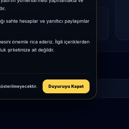
e, yatırım yönlendirmesi yapmamakta ve
ır.
MU
PIYASA DEĞERI SIRASI
ığı sahte hesaplar ve yanıltıcı paylaşımlar
#247
tegori içi sıra
Global market cap sıralaması
sini önemle rica ederiz. İlgili içeriklerden
 şirketimize ait değildir.
gösterilmeyecektir.
Duyuruyu Kapat