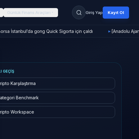
Günlük Finans Araçları
Giriş Yap
Kayıt Ol
rsa İstanbul’da gong Quick Sigorta için çaldı
►
LI GEÇIŞ
ripto Karşılaştırma
ategori Benchmark
ripto Workspace