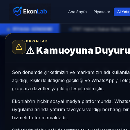
Ana Sayfa
Piyasalar
AI Yatı
●
PİYASA GÜNDEMİ
►
EKONLAB
⚠️
Kamuoyuna Duyur
AI Kripto Radar
/
PC0000085
SUNUCU TARAFI KRIPTO GIRIŞI
Tradable LatAm
Son dönemde şirketimizin ve markamızın adı kullanılar
açıldığı, kişilerle iletişime geçildiği ve WhatsApp / Te
Lender SSTL
gruplara davetler yapıldığı tespit edilmiştir.
Ekonlab’ın hiçbir sosyal medya platformunda, What
Tradable LatAm Middle-Market Lender SSTL, 
uygulamalarında yatırım tavsiyesi verdiği herhangi bi
risk profiliyle, NÖTR sinyaliyle kripto analizi 
hizmeti bulunmamaktadır.
PC0000085
PC0000085/TRY
Kategori:
Mid