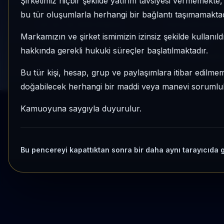
Şirketimiz hiçbir şekilde yatırım tavsiyesi vermemekt
bu tür oluşumlarla herhangi bir bağlantı taşımamaktad
1 AY VE 3 AY PERFORMANS
KATEGORI KONU
Markamızın ve şirket ismimizin izinsiz şekilde kullanıld
%0,00
62/183
hakkında gerekli hukuki süreçler başlatılmaktadır.
3 Ay:
—
Momentum bazlı ka
Bu tür kişi, hesap, grup ve paylaşımlara itibar edilmeme
doğabilecek herhangi bir maddi veya manevi sorumluluk
Kamuoyuna saygıyla duyurulur.
Kripto Radar
Yenile
Bu pencereyi kapattıktan sonra bir daha aynı tarayıcıda 
Yükleniyor...