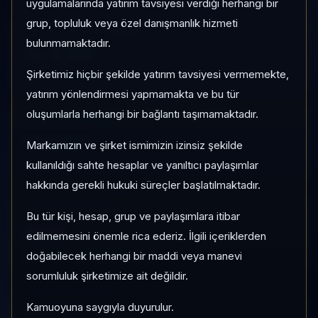
uygulamalarında yatırım tavsiyesi verdiği herhangi bir
grup, topluluk veya özel danışmanlık hizmeti
1 AY VE 3 AY PERFORMANS
bulunmamaktadır.
%-3,69
Şirketimiz hiçbir şekilde yatırım tavsiyesi vermemekte,
3 Ay:
%-28,98
yatırım yönlendirmesi yapmamakta ve bu tür
oluşumlarla herhangi bir bağlantı taşımamaktadır.
KATEGORI KONUMU
109/181
Markamızın ve şirket ismimizin izinsiz şekilde
Momentum bazlı kategori içi sıra
kullanıldığı sahte hesaplar ve yanıltıcı paylaşımlar
hakkında gerekli hukuki süreçler başlatılmaktadır.
PIYASA DEĞERI SIRASI
Bu tür kişi, hesap, grup ve paylaşımlara itibar
#146
edilmemesini önemle rica ederiz. İlgili içeriklerden
Global market cap sıralaması
doğabilecek herhangi bir maddi veya manevi
sorumluluk şirketimize ait değildir.
Kamuoyuna saygıyla duyurulur.
HIZLI GEÇIŞ