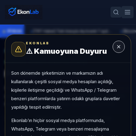
●
PİYASA
[TRT Haber] Türk lirasıyla dış ticaret 7 ayda 900 milyar lirayı aştı
►
►
EKONLAB
⚠️
Kamuoyuna Duyuru
AI Kripto Radar
/
PENDLE
SUNUCU TARAFI KRIPTO GIRIŞI
Pendle
Son dönemde şirketimizin ve markamızın adı
kullanılarak çeşitli sosyal medya hesapları açıldığı,
Pendle, Mid Cap grubunda, son 1 ayda %-3,69, son 3
kişilerle iletişime geçildiği ve WhatsApp / Telegram
ayda %-28,98, düşük risk profiliyle, NÖTR sinyaliyle
benzeri platformlarda yatırım odaklı gruplara davetler
kripto analizi EkonLab detay sayfasında sunulur.
yapıldığı tespit edilmiştir.
PENDLE
PENDLE/TRY
Kategori:
Mid Cap
Ekonlab’ın hiçbir sosyal medya platformunda,
WhatsApp, Telegram veya benzeri mesajlaşma
Risk:
Düşük
Son fiyat:
65,9200