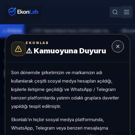
●
PİYASA
[TRT Haber] Bakan Kacır, COP31 odaklı Hızlandırma Desteği çağrısını açıkladı
►
►
EKONLAB
⚠️
Kamuoyuna Duyuru
AI Kripto Radar
/
PNUT
SUNUCU TARAFI KRIPTO GIRIŞI
PNUT
Son dönemde şirketimizin ve markamızın adı
kullanılarak çeşitli sosyal medya hesapları açıldığı,
PNUT için fiyat, performans ve risk metriklerini
kişilerle iletişime geçildiği ve WhatsApp / Telegram
EkonLab Kripto Radar detay sayfasında inceleyin.
benzeri platformlarda yatırım odaklı gruplara davetler
yapıldığı tespit edilmiştir.
PNUT
PNUT/USD
Kategori:
—
Risk:
—
Ekonlab’ın hiçbir sosyal medya platformunda,
Son fiyat:
—
WhatsApp, Telegram veya benzeri mesajlaşma