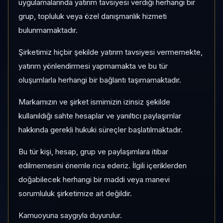
uygulamalarında yatırım tavsiyesi verdiği herhangi bir
1 AY VE 3 AY PERFORMANS
grup, topluluk veya özel danışmanlık hizmeti
—
bulunmamaktadır.
3 Ay:
—
Şirketimiz hiçbir şekilde yatırım tavsiyesi vermemekte,
yatırım yönlendirmesi yapmamakta ve bu tür
KATEGORI KONUMU
oluşumlarla herhangi bir bağlantı taşımamaktadır.
—
Markamızın ve şirket ismimizin izinsiz şekilde
Momentum bazlı kategori içi sıra
kullanıldığı sahte hesaplar ve yanıltıcı paylaşımlar
hakkında gerekli hukuki süreçler başlatılmaktadır.
PIYASA DEĞERI SIRASI
—
Bu tür kişi, hesap, grup ve paylaşımlara itibar
Global market cap sıralaması
edilmemesini önemle rica ederiz. İlgili içeriklerden
doğabilecek herhangi bir maddi veya manevi
sorumluluk şirketimize ait değildir.
HIZLI GEÇIŞ
Kamuoyuna saygıyla duyurulur.