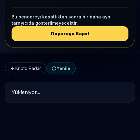
Kripto Karşılaştırma
Kategori Benchmark
Bu pencereyi kapattıktan sonra bir daha aynı
tarayıcıda gösterilmeyecektir.
Kripto Workspace
Duyuruyu Kapat
Kripto Radar
Yenile
Yükleniyor...