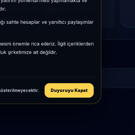
e, yatırım yönlendirmesi yapmamakta ve
MU
PIYASA DEĞERI SIRASI
ır.
#137
tegori içi sıra
Global market cap sıralaması
ığı sahte hesaplar ve yanıltıcı paylaşımlar
sini önemle rica ederiz. İlgili içeriklerden
 şirketimize ait değildir.
gösterilmeyecektir.
Duyuruyu Kapat