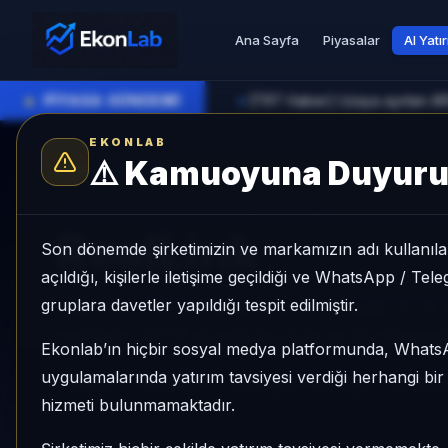
Ana Sayfa
Piyasalar
AI Yatı
●
PİYASA GÜNDEMİ
[TRT Haber] Uzaya ayrılan ARG
►
EKONLAB
⚠️
Kamuoyuna Duyur
AI Kripto Radar
/
REAL
SUNUCU TARAFI KRIPTO GIRIŞI
RealLink
Son dönemde şirketimizin ve markamızın adı kullanılar
açıldığı, kişilerle iletişime geçildiği ve WhatsApp / Te
gruplara davetler yapıldığı tespit edilmiştir.
RealLink, Mid Cap grubunda, son 1 ayda %-12,
profiliyle, NÖTR sinyaliyle kripto analizi EkonL
Ekonlab’ın hiçbir sosyal medya platformunda, What
uygulamalarında yatırım tavsiyesi verdiği herhangi bi
REAL
REAL/TRY
Kategori:
Mid Cap
Risk:
D
hizmeti bulunmamaktadır.