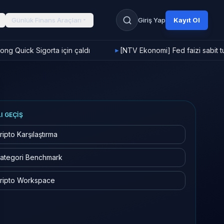
Günlük Finans Araçları
Giriş Yap
Kayıt Ol
ng Quick Sigorta için çaldı
[NTV Ekonomi] Fed faizi sabit tu
►
LI GEÇIŞ
ripto Karşılaştırma
ategori Benchmark
ripto Workspace