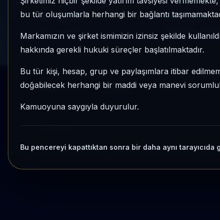
Şirketimiz hiçbir şekilde yatırım tavsiyesi vermemekt
1 AY VE 3 AY PERFORMANS
KATEGORI KONU
bu tür oluşumlarla herhangi bir bağlantı taşımamaktad
%-12,27
18/183
3 Ay:
+%24,30
Momentum bazlı ka
Markamızın ve şirket ismimizin izinsiz şekilde kullanıld
hakkında gerekli hukuki süreçler başlatılmaktadır.
Bu tür kişi, hesap, grup ve paylaşımlara itibar edilmeme
doğabilecek herhangi bir maddi veya manevi sorumluluk
Kripto Radar
Yenile
Kamuoyuna saygıyla duyurulur.
Yükleniyor...
Bu pencereyi kapattıktan sonra bir daha aynı tarayıcıda 