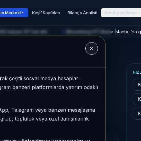
rım Merkezi
Keşif Sayfaları
Bilanço Analisti
Portföy ve Bütçe
E bütçesi 107 kat arttı
[Bloomberg HT] Borsa İstanbul’da go
►
u
HIZ
ak çeşitli sosyal medya hesapları
K
legram benzeri platformlarda yatırım odaklı
27, son 3 ayda +%24,30, düşük risk
K
ab detay sayfasında sunulur.
sApp, Telegram veya benzeri mesajlaşma
K
r grup, topluluk veya özel danışmanlık
üşük
Son fiyat:
3,6400