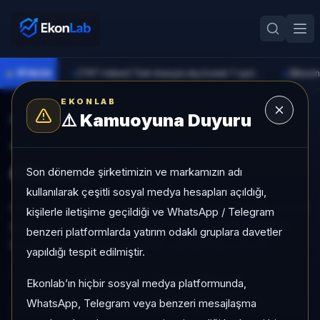
●
PİYASA
[TRT Haber] Türk lirasıyla dış ticaret 7 ayda 900 milyar lirayı aştı
►
►
EKONLAB
⚠️
Kamuoyuna Duyuru
AI Kripto Radar
/
SN64
SUNUCU TARAFI KRIPTO GIRIŞI
Chutes
Son dönemde şirketimizin ve markamızın adı
kullanılarak çeşitli sosyal medya hesapları açıldığı,
Chutes, Mid Cap grubunda, son 1 ayda +%4,53, son 3
kişilerle iletişime geçildiği ve WhatsApp / Telegram
ayda %-24,51, düşük risk profiliyle, NÖTR sinyaliyle
benzeri platformlarda yatırım odaklı gruplara davetler
kripto analizi EkonLab detay sayfasında sunulur.
yapıldığı tespit edilmiştir.
SN64
SN64/TRY
Kategori:
Mid Cap
Ekonlab’ın hiçbir sosyal medya platformunda,
WhatsApp, Telegram veya benzeri mesajlaşma
Risk:
Düşük
Son fiyat:
791,9200