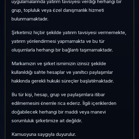
uygulamalarında yatırım tavsiyesi verdiği herhangi bir
grup, topluluk veya özel danışmanlık hizmeti
1 AY VE 3 AY PERFORMANS
bulunmamaktadır.
+%4,53
Şirketimiz hiçbir şekilde yatırım tavsiyesi vermemekte,
3 Ay:
%-24,51
yatırım yönlendirmesi yapmamakta ve bu tür
oluşumlarla herhangi bir bağlantı taşımamaktadır.
KATEGORI KONUMU
80/182
Markamızın ve şirket ismimizin izinsiz şekilde
Momentum bazlı kategori içi sıra
kullanıldığı sahte hesaplar ve yanıltıcı paylaşımlar
hakkında gerekli hukuki süreçler başlatılmaktadır.
PIYASA DEĞERI SIRASI
Bu tür kişi, hesap, grup ve paylaşımlara itibar
#268
edilmemesini önemle rica ederiz. İlgili içeriklerden
Global market cap sıralaması
doğabilecek herhangi bir maddi veya manevi
sorumluluk şirketimize ait değildir.
Kamuoyuna saygıyla duyurulur.
HIZLI GEÇIŞ