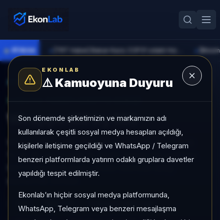
●
PİYASA
[TRT Haber] Bakan Kacır, COP31 odaklı Hızlandırma Desteği çağrısını açıkladı
►
►
EKONLAB
⚠️
Kamuoyuna Duyuru
AI Kripto Radar
/
WM
SUNUCU TARAFI KRIPTO GIRIŞI
WrappedM by M0
Son dönemde şirketimizin ve markamızın adı
kullanılarak çeşitli sosyal medya hesapları açıldığı,
WrappedM by M0, Mid Cap grubunda, son 1 ayda
kişilerle iletişime geçildiği ve WhatsApp / Telegram
%-12,78, son 3 ayda %-53,87, düşük risk profiliyle,
benzeri platformlarda yatırım odaklı gruplara davetler
NÖTR sinyaliyle kripto analizi EkonLab detay
yapıldığı tespit edilmiştir.
sayfasında sunulur.
Ekonlab’ın hiçbir sosyal medya platformunda,
WM
WM/TRY
Kategori:
Mid Cap
WhatsApp, Telegram veya benzeri mesajlaşma