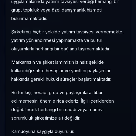
Risk:
Düşük
Son fiyat:
47,6800
uygulamalarında yatırım tavsiyesi verdiği herhangi bir
grup, topluluk veya özel danışmanlık hizmeti
bulunmamaktadır.
1 AY VE 3 AY PERFORMANS
%-12,78
Şirketimiz hiçbir şekilde yatırım tavsiyesi vermemekte,
3 Ay:
yatırım yönlendirmesi yapmamakta ve bu tür
%-53,87
oluşumlarla herhangi bir bağlantı taşımamaktadır.
KATEGORI KONUMU
Markamızın ve şirket ismimizin izinsiz şekilde
55/183
kullanıldığı sahte hesaplar ve yanıltıcı paylaşımlar
Momentum bazlı kategori içi sıra
hakkında gerekli hukuki süreçler başlatılmaktadır.
Bu tür kişi, hesap, grup ve paylaşımlara itibar
PIYASA DEĞERI SIRASI
edilmemesini önemle rica ederiz. İlgili içeriklerden
#286
doğabilecek herhangi bir maddi veya manevi
Global market cap sıralaması
sorumluluk şirketimize ait değildir.
Kamuoyuna saygıyla duyurulur.