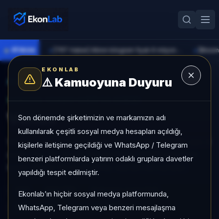
●
PİYASA
[TRT Haber] Altının kilogram fiyatı 6 milyon 673 bin liraya yükseldi
►
►
EKONLAB
⚠️
Kamuoyuna Duyuru
AI Kripto Radar
/
XVS
SUNUCU TARAFI KRIPTO GIRIŞI
Venus
Son dönemde şirketimizin ve markamızın adı
kullanılarak çeşitli sosyal medya hesapları açıldığı,
Venus, Long Tail grubunda, son 1 ayda +%8,56, son 3
kişilerle iletişime geçildiği ve WhatsApp / Telegram
ayda +%1,79, düşük risk profiliyle, NÖTR sinyaliyle
benzeri platformlarda yatırım odaklı gruplara davetler
kripto analizi EkonLab detay sayfasında sunulur.
yapıldığı tespit edilmiştir.
XVS
XVS/TRY
Kategori:
Long Tail
Ekonlab’ın hiçbir sosyal medya platformunda,
WhatsApp, Telegram veya benzeri mesajlaşma
Risk:
Düşük
Son fiyat:
130,5100