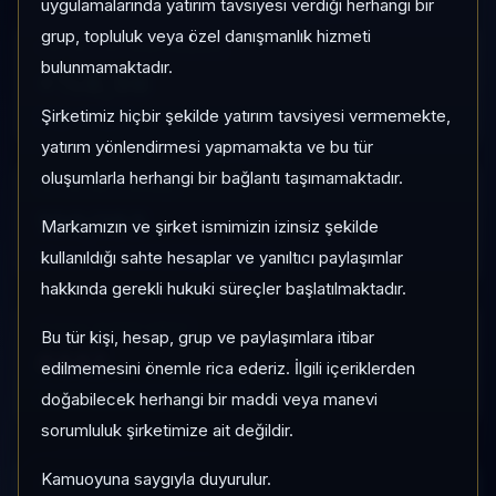
uygulamalarında yatırım tavsiyesi verdiği herhangi bir
grup, topluluk veya özel danışmanlık hizmeti
1 AY VE 3 AY PERFORMANS
bulunmamaktadır.
+%8,56
Şirketimiz hiçbir şekilde yatırım tavsiyesi vermemekte,
3 Ay:
+%1,79
yatırım yönlendirmesi yapmamakta ve bu tür
oluşumlarla herhangi bir bağlantı taşımamaktadır.
KATEGORI KONUMU
100/183
Markamızın ve şirket ismimizin izinsiz şekilde
Momentum bazlı kategori içi sıra
kullanıldığı sahte hesaplar ve yanıltıcı paylaşımlar
hakkında gerekli hukuki süreçler başlatılmaktadır.
PIYASA DEĞERI SIRASI
Bu tür kişi, hesap, grup ve paylaşımlara itibar
#443
edilmemesini önemle rica ederiz. İlgili içeriklerden
Global market cap sıralaması
doğabilecek herhangi bir maddi veya manevi
sorumluluk şirketimize ait değildir.
Kamuoyuna saygıyla duyurulur.
HIZLI GEÇIŞ