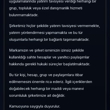
uygulamalarında yatırım tavsiyesi verdiği herhangi bir
grup, topluluk veya özel danışmanlık hizmeti
1 AY VE 3 AY PERFORMANS
bulunmamaktadır.
%-0,00
Şirketimiz hiçbir şekilde yatırım tavsiyesi vermemekte,
3 Ay:
—
yatırım yönlendirmesi yapmamakta ve bu tür
oluşumlarla herhangi bir bağlantı taşımamaktadır.
KATEGORI KONUMU
20/65
Markamızın ve şirket ismimizin izinsiz şekilde
Momentum bazlı kategori içi sıra
kullanıldığı sahte hesaplar ve yanıltıcı paylaşımlar
hakkında gerekli hukuki süreçler başlatılmaktadır.
PIYASA DEĞERI SIRASI
Bu tür kişi, hesap, grup ve paylaşımlara itibar
#88
edilmemesini önemle rica ederiz. İlgili içeriklerden
Global market cap sıralaması
doğabilecek herhangi bir maddi veya manevi
sorumluluk şirketimize ait değildir.
Kamuoyuna saygıyla duyurulur.
HIZLI GEÇIŞ