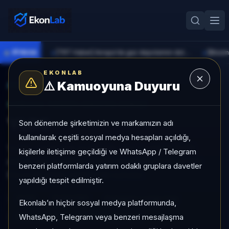
●
PİYASA
[TRT Haber] Avrupa'da gaz depolarının doluluğu 2011'den bu yana aynı dönemin en düşük seviyesinde
►
►
EKONLAB
⚠️
Kamuoyuna Duyuru
AI Kripto Radar
/
YLDS
SUNUCU TARAFI KRIPTO GIRIŞI
YLDS
Son dönemde şirketimizin ve markamızın adı
kullanılarak çeşitli sosyal medya hesapları açıldığı,
YLDS, Large Cap grubunda, son 1 ayda %-0,00,
kişilerle iletişime geçildiği ve WhatsApp / Telegram
düşük risk profiliyle, NÖTR sinyaliyle kripto analizi
benzeri platformlarda yatırım odaklı gruplara davetler
EkonLab detay sayfasında sunulur.
yapıldığı tespit edilmiştir.
YLDS
YLDS/TRY
Kategori:
Large Cap
Ekonlab’ın hiçbir sosyal medya platformunda,
WhatsApp, Telegram veya benzeri mesajlaşma
Risk:
Düşük
Son fiyat:
47,5600