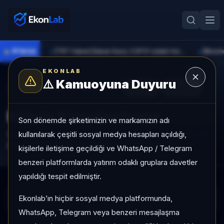
●
PİYASA
[TRT Haber] Bakan Kacır, COP31 odaklı Hızlandırma Desteği çağrısını açıkladı
►
►
EKONLAB
⚠️
Kamuoyuna Duyuru
Kripto Radar
Yenile
CSV
Excel
Kripto Karşılaştırma
Son dönemde şirketimizin ve markamızın adı
kullanılarak çeşitli sosyal medya hesapları açıldığı,
Seçili varlıkları 1 ay/3 ay performans, momentum, volatilite ve
piyasa değeri metrikleriyle aynı ekranda karşılaştırın.
kişilerle iletişime geçildiği ve WhatsApp / Telegram
benzeri platformlarda yatırım odaklı gruplara davetler
yapıldığı tespit edilmiştir.
Ekonlab’ın hiçbir sosyal medya platformunda,
Yükleniyor...
WhatsApp, Telegram veya benzeri mesajlaşma