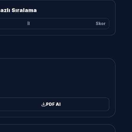
 Bazlı Sıralama
İl
Skor
PDF Al