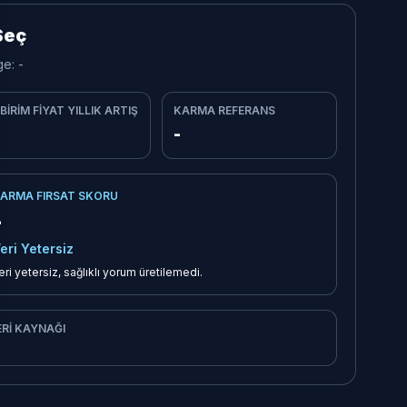
 Seç
ge:
-
 BIRIM FIYAT YILLIK ARTIŞ
KARMA
REFERANS
-
ARMA FIRSAT SKORU
-
eri Yetersiz
eri yetersiz, sağlıklı yorum üretilemedi.
ERI KAYNAĞI