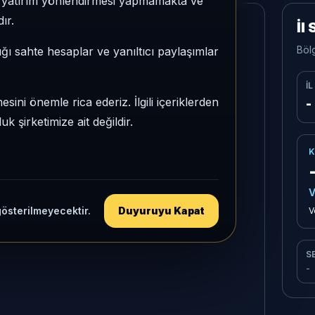
e, yatırım yönlendirmesi yapmamakta ve
ır.
İl
Böl
ığı sahte hesaplar ve yanıltıcı paylaşımlar
İL
sini önemle rica ederiz. İlgili içeriklerden
-
 şirketimize ait değildir.
K
V
gösterilmeyecektir.
Duyuruyu Kapat
V
isi yükleniyor...
S
-