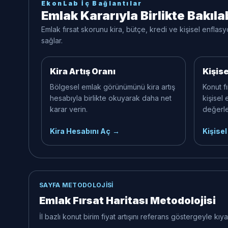
EkonLab İç Bağlantılar
Emlak Kararıyla Birlikte Bakıl
Emlak fırsat skorunu kira, bütçe, kredi ve kişisel enflas
sağlar.
Kira Artış Oranı
Kişis
Bölgesel emlak görünümünü kira artış
Konut f
hesabıyla birlikte okuyarak daha net
kişisel 
karar verin.
değerle
Kira Hesabını Aç
→
Kişise
SAYFA METODOLOJISI
Emlak Fırsat Haritası Metodolojisi
İl bazlı konut birim fiyat artışını referans göstergeyle kı