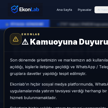
Ana Sayfa
Piyasalar
AI Yatı
●
PİYASA GÜNDEMİ
►
EKONLAB
⚠️
Kamuoyuna Duyur
YENI MOTOR
Emlak Fırsat Har
Son dönemde şirketimizin ve markamızın adı kullanılar
Konut fiyat verisini EVDS üzerinden canlı çeker, 
açıldığı, kişilerle iletişime geçildiği ve WhatsApp / Te
gösterir.
gruplara davetler yapıldığı tespit edilmiştir.
Ekonlab’ın hiçbir sosyal medya platformunda, What
Karma Bazlı
TÜFE Bazlı
USD Bazlı
uygulamalarında yatırım tavsiyesi verdiği herhangi bi
hizmeti bulunmamaktadır.