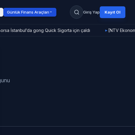
Günlük Finans Araçları
Giriş Yap
Kayıt Ol
rsa İstanbul’da gong Quick Sigorta için çaldı
[NTV Ekonomi]
►
uğunu