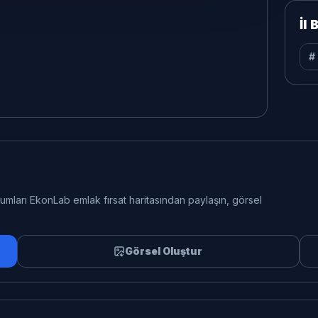
İl
#
orumları EkonLab emlak fırsat haritasından paylaşın, görsel
Görsel Oluştur