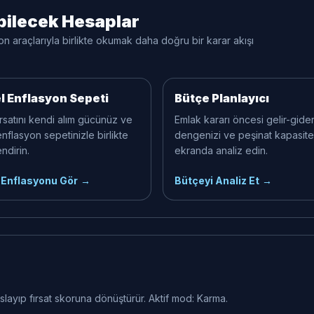
abilecek Hesaplar
yon araçlarıyla birlikte okumak daha doğru bir karar akışı
el Enflasyon Sepeti
Bütçe Planlayıcı
ırsatını kendi alım gücünüz ve
Emlak kararı öncesi gelir-gide
enflasyon sepetinizle birlikte
dengenizi ve peşinat kapasite
ndirin.
ekranda analiz edin.
l Enflasyonu Gör
→
Bütçeyi Analiz Et
→
yaslayıp fırsat skoruna dönüştürür. Aktif mod: Karma.