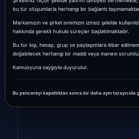
Şirketimiz hiçbir şekilde yatırım tavsiyesi vermemekt
bu tür oluşumlarla herhangi bir bağlantı taşımamaktad
Markamızın ve şirket ismimizin izinsiz şekilde kullanıld
hakkında gerekli hukuki süreçler başlatılmaktadır.
Bu tür kişi, hesap, grup ve paylaşımlara itibar edilmeme
doğabilecek herhangi bir maddi veya manevi sorumluluk
Kamuoyuna saygıyla duyurulur.
Bu pencereyi kapattıktan sonra bir daha aynı tarayıcıda 
Harita ve EVDS ver