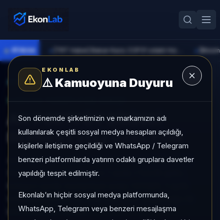
●
PİYASA
[TRT Haber] Bakan Kacır, COP31 odaklı Hızlandırma Desteği çağrısını açıkladı
►
►
EKONLAB
⚠️
Kamuoyuna Duyuru
AI Fon Radar
/
Serbest
SUNUCU TARAFI FON GIRIŞI
AK PORTFÖY BİRİNCİ
Son dönemde şirketimizin ve markamızın adı
kullanılarak çeşitli sosyal medya hesapları açıldığı,
SERBEST (TL) ÖZEL FON
kişilerle iletişime geçildiği ve WhatsApp / Telegram
benzeri platformlarda yatırım odaklı gruplara davetler
AK PORTFÖY BİRİNCİ SERBEST (TL) ÖZEL FON,
Serbest kategorisinde son 1 ayda +%3,55 getiri,
yapıldığı tespit edilmiştir.
kategori içinde momentum sırası 147/931, 1 aylık
Ekonlab’ın hiçbir sosyal medya platformunda,
volatilitesi %0,08 ve Aktif KAP KAP yoğunluğu ile
WhatsApp, Telegram veya benzeri mesajlaşma
izlenebilen bir fondur.