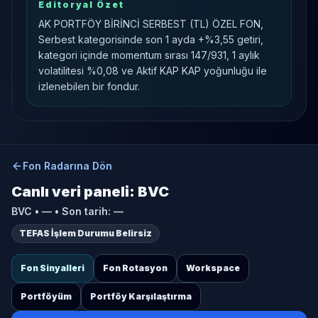
Editoryal Özet
AK PORTFÖY BİRİNCİ SERBEST (TL) ÖZEL FON,
Serbest kategorisinde son 1 ayda +%3,55 getiri,
kategori içinde momentum sırası 147/931, 1 aylık
volatilitesi %0,08 ve Aktif KAP KAP yoğunluğu ile
izlenebilen bir fondur.
Fon Radarına Dön
Canlı veri paneli:
BVC
BVC
•
—
• Son tarih:
—
TEFAS İşlem Durumu Belirsiz
Fon Sinyalleri
Fon Rotasyon
Workspace
Portföyüm
Portföy Karşılaştırma