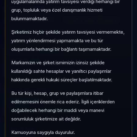
uygulamalarında yatırım tavsiyesi verdiği herhangi bir
BVC
Serbest
Risk:
Düşük
grup, topluluk veya özel danışmanlık hizmeti
bulunmamaktadır.
Son fiyat:
4,283803
TEFAS'ta İşlem Görmüyor
Son işlem farkı:
0 gün
Şirketimiz hiçbir şekilde yatırım tavsiyesi vermemekte,
yatırım yönlendirmesi yapmamakta ve bu tür
oluşumlarla herhangi bir bağlantı taşımamaktadır.
1 AY VE 3 AY PERFORMANS
+%3,55
Markamızın ve şirket ismimizin izinsiz şekilde
3 Ay:
kullanıldığı sahte hesaplar ve yanıltıcı paylaşımlar
+%10,19
hakkında gerekli hukuki süreçler başlatılmaktadır.
KATEGORI KONUMU
Bu tür kişi, hesap, grup ve paylaşımlara itibar
147/931
edilmemesini önemle rica ederiz. İlgili içeriklerden
Momentum bazlı kategori içi sıra
doğabilecek herhangi bir maddi veya manevi
sorumluluk şirketimize ait değildir.
KAP VE AKIŞ
Kamuoyuna saygıyla duyurulur.