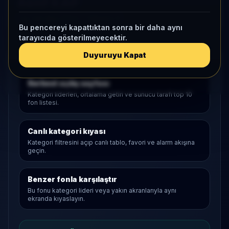
Aktif KAP
1 ay net akış
373,5
• Yatırımcı
0
Bu pencereyi kapattıktan sonra bir daha aynı
tarayıcıda gösterilmeyecektir.
Duyuruyu Kapat
Araştırma Akışı
Serbest
açılış sayfası
Kategori liderleri, ortalama getiri ve sunucu tarafı top 10
fon listesi.
Canlı kategori kıyası
Kategori filtresini açıp canlı tablo, favori ve alarm akışına
geçin.
Benzer fonla karşılaştır
Bu fonu kategori lideri veya yakın akranlarıyla aynı
ekranda kıyaslayın.