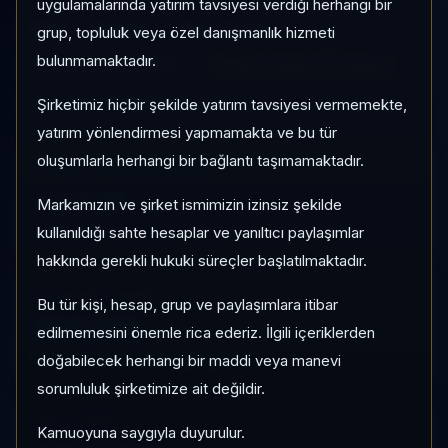
uygulamalarında yatırım tavsiyesi verdiği herhangi bir
FJM
Serbest
Risk:
Düşük
grup, topluluk veya özel danışmanlık hizmeti
bulunmamaktadır.
Son fiyat:
57,223637
TEFAS'ta İşlem Görmüyor
Son işlem farkı:
0 gün
Şirketimiz hiçbir şekilde yatırım tavsiyesi vermemekte,
yatırım yönlendirmesi yapmamakta ve bu tür
oluşumlarla herhangi bir bağlantı taşımamaktadır.
1 AY VE 3 AY PERFORMANS
+%2,18
Markamızın ve şirket ismimizin izinsiz şekilde
3 Ay:
kullanıldığı sahte hesaplar ve yanıltıcı paylaşımlar
+%6,17
hakkında gerekli hukuki süreçler başlatılmaktadır.
KATEGORI KONUMU
Bu tür kişi, hesap, grup ve paylaşımlara itibar
360/932
edilmemesini önemle rica ederiz. İlgili içeriklerden
Momentum bazlı kategori içi sıra
doğabilecek herhangi bir maddi veya manevi
sorumluluk şirketimize ait değildir.
KAP VE AKIŞ
Kamuoyuna saygıyla duyurulur.