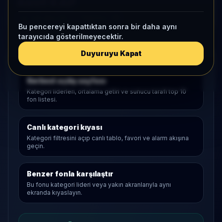
Aktif KAP
1 ay net akış
24,7
• Yatırımcı
-98
Bu pencereyi kapattıktan sonra bir daha aynı
tarayıcıda gösterilmeyecektir.
Duyuruyu Kapat
Araştırma Akışı
Serbest
açılış sayfası
Kategori liderleri, ortalama getiri ve sunucu tarafı top 10
fon listesi.
Canlı kategori kıyası
Kategori filtresini açıp canlı tablo, favori ve alarm akışına
geçin.
Benzer fonla karşılaştır
Bu fonu kategori lideri veya yakın akranlarıyla aynı
ekranda kıyaslayın.