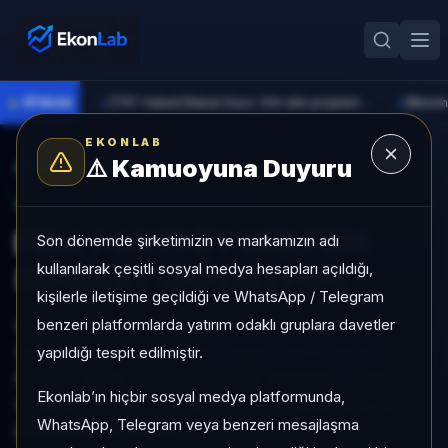
●
PİYASA
[TRT Haber] Bakan Kacır: Sıfır atık projelerine 914 milyon lira destek sağladık
►
►
EKONLAB
⚠️
Kamuoyuna Duyuru
AI Fon Radar
/
Serbest
SUNUCU TARAFI FON GIRIŞI
FİBA PORTFÖY MELTEM
Son dönemde şirketimizin ve markamızın adı
kullanılarak çeşitli sosyal medya hesapları açıldığı,
SERBEST (DÖVİZ) FON
kişilerle iletişime geçildiği ve WhatsApp / Telegram
benzeri platformlarda yatırım odaklı gruplara davetler
FİBA PORTFÖY MELTEM SERBEST (DÖVİZ) FON,
Serbest kategorisinde son 1 ayda +%2,18 getiri,
yapıldığı tespit edilmiştir.
kategori içinde momentum sırası 360/932, 1 aylık
Ekonlab’ın hiçbir sosyal medya platformunda,
volatilitesi %0,08 ve Aktif KAP KAP yoğunluğu ile
WhatsApp, Telegram veya benzeri mesajlaşma
izlenebilen bir fondur.