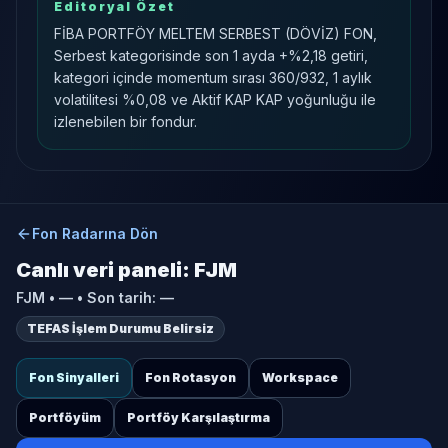
Editoryal Özet
FİBA PORTFÖY MELTEM SERBEST (DÖVİZ) FON,
Serbest kategorisinde son 1 ayda +%2,18 getiri,
kategori içinde momentum sırası 360/932, 1 aylık
volatilitesi %0,08 ve Aktif KAP KAP yoğunluğu ile
izlenebilen bir fondur.
Fon Radarına Dön
Canlı veri paneli:
FJM
FJM
•
—
• Son tarih:
—
TEFAS İşlem Durumu Belirsiz
Fon Sinyalleri
Fon Rotasyon
Workspace
Portföyüm
Portföy Karşılaştırma