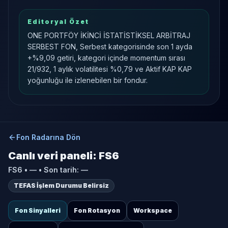
Editoryal Özet
ONE PORTFÖY İKİNCİ İSTATİSTİKSEL ARBİTRAJ
SERBEST FON, Serbest kategorisinde son 1 ayda
+%9,09 getiri, kategori içinde momentum sırası
21/932, 1 aylık volatilitesi %0,79 ve Aktif KAP KAP
yoğunluğu ile izlenebilen bir fondur.
Fon Radarına Dön
Canlı veri paneli:
FS6
FS6
•
—
• Son tarih:
—
TEFAS İşlem Durumu Belirsiz
Fon Sinyalleri
Fon Rotasyon
Workspace