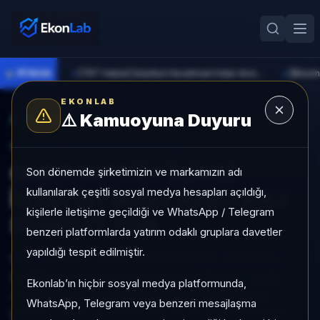
●
PİYASA
[TRT Haber] İstanbul Havalimanı'ndan Avrupa rekoru
►
►
EKONLAB
⚠️
Kamuoyuna Duyuru
AI Fon Radar
/
Serbest
SUNUCU TARAFI FON GIRIŞI
ONE PORTFÖY İKİNCİ
Son dönemde şirketimizin ve markamızın adı
kullanılarak çeşitli sosyal medya hesapları açıldığı,
İSTATİSTİKSEL ARBİTRAJ
kişilerle iletişime geçildiği ve WhatsApp / Telegram
SERBEST FON
benzeri platformlarda yatırım odaklı gruplara davetler
yapıldığı tespit edilmiştir.
ONE PORTFÖY İKİNCİ İSTATİSTİKSEL ARBİTRAJ
SERBEST FON, Serbest kategorisinde son 1 ayda
Ekonlab’ın hiçbir sosyal medya platformunda,
+%9,09 getiri, kategori içinde momentum sırası
WhatsApp, Telegram veya benzeri mesajlaşma
21/932, 1 aylık volatilitesi %0,79 ve Aktif KAP KAP