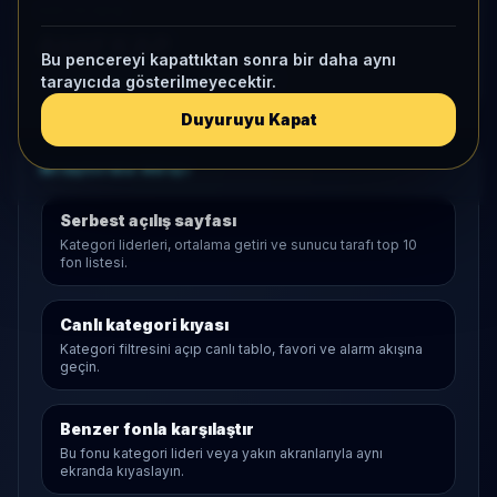
KAP VE AKIŞ
Aktif KAP
Bu pencereyi kapattıktan sonra bir daha aynı
1 ay net akış
21,1 Mn
• Yatırımcı
90
tarayıcıda gösterilmeyecektir.
Duyuruyu Kapat
Araştırma Akışı
Serbest
açılış sayfası
Kategori liderleri, ortalama getiri ve sunucu tarafı top 10
fon listesi.
Canlı kategori kıyası
Kategori filtresini açıp canlı tablo, favori ve alarm akışına
geçin.
Benzer fonla karşılaştır
Bu fonu kategori lideri veya yakın akranlarıyla aynı
ekranda kıyaslayın.