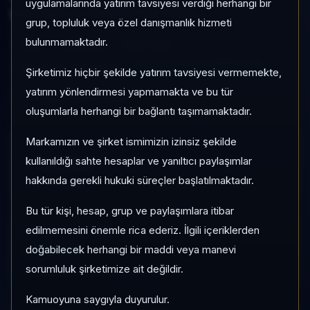
uygulamalarında yatırım tavsiyesi verdiği herhangi bir
yoğunluğu ile izlenebilen bir fondur.
grup, topluluk veya özel danışmanlık hizmeti
bulunmamaktadır.
FS6
Serbest
Risk:
Orta
Son fiyat:
1,845674
TEFAS'ta İşlem Görüyor
Şirketimiz hiçbir şekilde yatırım tavsiyesi vermemekte,
yatırım yönlendirmesi yapmamakta ve bu tür
Son işlem farkı:
0 gün
oluşumlarla herhangi bir bağlantı taşımamaktadır.
Markamızın ve şirket ismimizin izinsiz şekilde
1 AY VE 3 AY PERFORMANS
+%9,09
kullanıldığı sahte hesaplar ve yanıltıcı paylaşımlar
hakkında gerekli hukuki süreçler başlatılmaktadır.
3 Ay:
+%16,91
Bu tür kişi, hesap, grup ve paylaşımlara itibar
edilmemesini önemle rica ederiz. İlgili içeriklerden
KATEGORI KONUMU
21/932
doğabilecek herhangi bir maddi veya manevi
sorumluluk şirketimize ait değildir.
Momentum bazlı kategori içi sıra
Kamuoyuna saygıyla duyurulur.