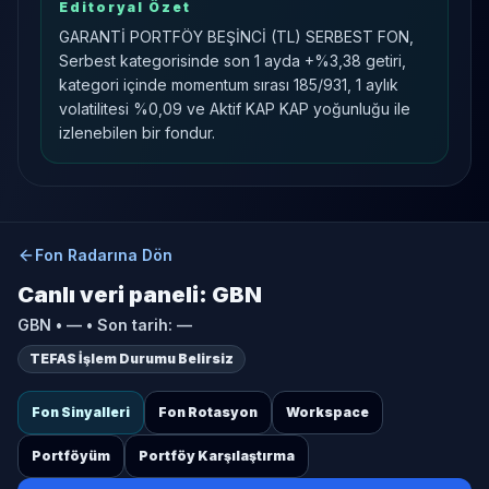
Editoryal Özet
GARANTİ PORTFÖY BEŞİNCİ (TL) SERBEST FON,
Serbest kategorisinde son 1 ayda +%3,38 getiri,
kategori içinde momentum sırası 185/931, 1 aylık
volatilitesi %0,09 ve Aktif KAP KAP yoğunluğu ile
izlenebilen bir fondur.
Fon Radarına Dön
Canlı veri paneli:
GBN
GBN
•
—
• Son tarih:
—
TEFAS İşlem Durumu Belirsiz
Fon Sinyalleri
Fon Rotasyon
Workspace
Portföyüm
Portföy Karşılaştırma