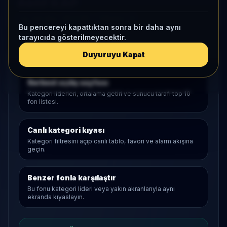
Aktif KAP
1 ay net akış
-46,6 Mn
• Yatırımcı
-9
Bu pencereyi kapattıktan sonra bir daha aynı
tarayıcıda gösterilmeyecektir.
Duyuruyu Kapat
Araştırma Akışı
Serbest
açılış sayfası
Kategori liderleri, ortalama getiri ve sunucu tarafı top 10
fon listesi.
Canlı kategori kıyası
Kategori filtresini açıp canlı tablo, favori ve alarm akışına
geçin.
Benzer fonla karşılaştır
Bu fonu kategori lideri veya yakın akranlarıyla aynı
ekranda kıyaslayın.