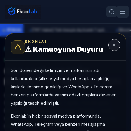
●
PİYASA
[TRT Haber] Türk lirasıyla dış ticaret 7 ayda 900 milyar lirayı aştı
►
►
EKONLAB
⚠️
Kamuoyuna Duyuru
AI Fon Radar
/
Serbest
SUNUCU TARAFI FON GIRIŞI
GARANTİ PORTFÖY
Son dönemde şirketimizin ve markamızın adı
kullanılarak çeşitli sosyal medya hesapları açıldığı,
BEŞİNCİ (TL) SERBEST FON
kişilerle iletişime geçildiği ve WhatsApp / Telegram
benzeri platformlarda yatırım odaklı gruplara davetler
GARANTİ PORTFÖY BEŞİNCİ (TL) SERBEST FON,
Serbest kategorisinde son 1 ayda +%3,38 getiri,
yapıldığı tespit edilmiştir.
kategori içinde momentum sırası 185/931, 1 aylık
Ekonlab’ın hiçbir sosyal medya platformunda,
volatilitesi %0,09 ve Aktif KAP KAP yoğunluğu ile
WhatsApp, Telegram veya benzeri mesajlaşma
izlenebilen bir fondur.