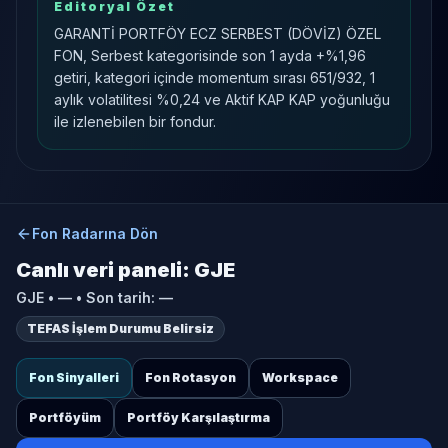
Editoryal Özet
GARANTİ PORTFÖY ECZ SERBEST (DÖVİZ) ÖZEL
FON, Serbest kategorisinde son 1 ayda +%1,96
getiri, kategori içinde momentum sırası 651/932, 1
aylık volatilitesi %0,24 ve Aktif KAP KAP yoğunluğu
ile izlenebilen bir fondur.
Fon Radarına Dön
Canlı veri paneli:
GJE
GJE
•
—
• Son tarih:
—
TEFAS İşlem Durumu Belirsiz
Fon Sinyalleri
Fon Rotasyon
Workspace
Portföyüm
Portföy Karşılaştırma