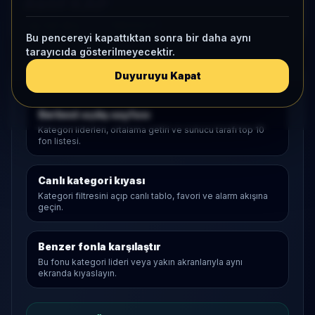
Aktif KAP
1 ay net akış
-1,7
• Yatırımcı
0
Bu pencereyi kapattıktan sonra bir daha aynı
tarayıcıda gösterilmeyecektir.
Duyuruyu Kapat
Araştırma Akışı
Serbest
açılış sayfası
Kategori liderleri, ortalama getiri ve sunucu tarafı top 10
fon listesi.
Canlı kategori kıyası
Kategori filtresini açıp canlı tablo, favori ve alarm akışına
geçin.
Benzer fonla karşılaştır
Bu fonu kategori lideri veya yakın akranlarıyla aynı
ekranda kıyaslayın.