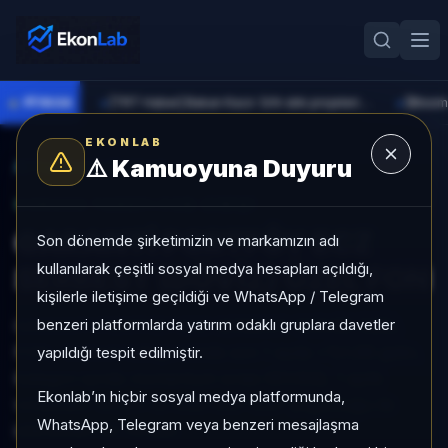
●
PİYASA
[TRT Haber] Bakan Kacır: Sıfır atık projelerine 914 milyon lira destek sağladık
►
►
EKONLAB
⚠️
Kamuoyuna Duyuru
AI Fon Radar
/
Serbest
SUNUCU TARAFI FON GIRIŞI
GARANTİ PORTFÖY ECZ
Son dönemde şirketimizin ve markamızın adı
kullanılarak çeşitli sosyal medya hesapları açıldığı,
SERBEST (DÖVİZ) ÖZEL FON
kişilerle iletişime geçildiği ve WhatsApp / Telegram
benzeri platformlarda yatırım odaklı gruplara davetler
GARANTİ PORTFÖY ECZ SERBEST (DÖVİZ) ÖZEL
FON, Serbest kategorisinde son 1 ayda +%1,96 getiri,
yapıldığı tespit edilmiştir.
kategori içinde momentum sırası 651/932, 1 aylık
Ekonlab’ın hiçbir sosyal medya platformunda,
volatilitesi %0,24 ve Aktif KAP KAP yoğunluğu ile
WhatsApp, Telegram veya benzeri mesajlaşma
izlenebilen bir fondur.