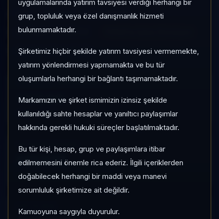
uygulamalarında yatırım tavsiyesi verdiği herhangi bir
GJE
Serbest
Risk:
Düşük
grup, topluluk veya özel danışmanlık hizmeti
bulunmamaktadır.
Son fiyat:
63,108824
TEFAS'ta İşlem Görmüyor
Son işlem farkı:
0 gün
Şirketimiz hiçbir şekilde yatırım tavsiyesi vermemekte,
yatırım yönlendirmesi yapmamakta ve bu tür
oluşumlarla herhangi bir bağlantı taşımamaktadır.
1 AY VE 3 AY PERFORMANS
+%1,96
Markamızın ve şirket ismimizin izinsiz şekilde
3 Ay:
kullanıldığı sahte hesaplar ve yanıltıcı paylaşımlar
+%7,17
hakkında gerekli hukuki süreçler başlatılmaktadır.
KATEGORI KONUMU
Bu tür kişi, hesap, grup ve paylaşımlara itibar
651/932
edilmemesini önemle rica ederiz. İlgili içeriklerden
Momentum bazlı kategori içi sıra
doğabilecek herhangi bir maddi veya manevi
sorumluluk şirketimize ait değildir.
KAP VE AKIŞ
Kamuoyuna saygıyla duyurulur.