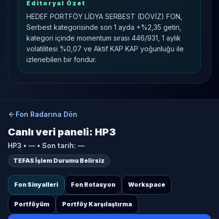
Editoryal Özet
HEDEF PORTFÖY LİDYA SERBEST (DÖVİZ) FON,
Serbest kategorisinde son 1 ayda +%2,35 getiri,
kategori içinde momentum sırası 446/931, 1 aylık
volatilitesi %0,07 ve Aktif KAP KAP yoğunluğu ile
izlenebilen bir fondur.
Fon Radarına Dön
Canlı veri paneli:
HP3
HP3
•
—
• Son tarih:
—
TEFAS İşlem Durumu Belirsiz
Fon Sinyalleri
Fon Rotasyon
Workspace
Portföyüm
Portföy Karşılaştırma