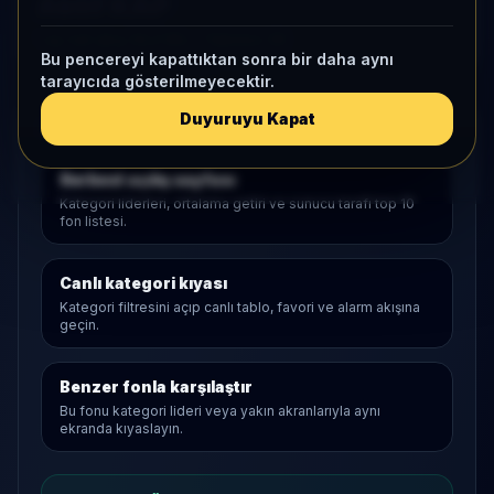
Aktif KAP
1 ay net akış
34,2 Mn
• Yatırımcı
36
Bu pencereyi kapattıktan sonra bir daha aynı
tarayıcıda gösterilmeyecektir.
Duyuruyu Kapat
Araştırma Akışı
Serbest
açılış sayfası
Kategori liderleri, ortalama getiri ve sunucu tarafı top 10
fon listesi.
Canlı kategori kıyası
Kategori filtresini açıp canlı tablo, favori ve alarm akışına
geçin.
Benzer fonla karşılaştır
Bu fonu kategori lideri veya yakın akranlarıyla aynı
ekranda kıyaslayın.