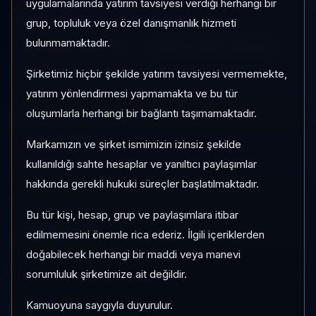
uygulamalarında yatırım tavsiyesi verdiği herhangi bir
HP3
Serbest
Risk:
Düşük
grup, topluluk veya özel danışmanlık hizmeti
bulunmamaktadır.
Son fiyat:
58,010982
TEFAS'ta İşlem Görüyor
Son işlem farkı:
0 gün
Şirketimiz hiçbir şekilde yatırım tavsiyesi vermemekte,
yatırım yönlendirmesi yapmamakta ve bu tür
oluşumlarla herhangi bir bağlantı taşımamaktadır.
1 AY VE 3 AY PERFORMANS
+%2,35
Markamızın ve şirket ismimizin izinsiz şekilde
3 Ay:
kullanıldığı sahte hesaplar ve yanıltıcı paylaşımlar
+%6,60
hakkında gerekli hukuki süreçler başlatılmaktadır.
KATEGORI KONUMU
Bu tür kişi, hesap, grup ve paylaşımlara itibar
446/931
edilmemesini önemle rica ederiz. İlgili içeriklerden
Momentum bazlı kategori içi sıra
doğabilecek herhangi bir maddi veya manevi
sorumluluk şirketimize ait değildir.
KAP VE AKIŞ
Kamuoyuna saygıyla duyurulur.