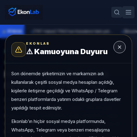
●
PİYASA
[TRT Haber] TPAO'nun Karadeniz'deki petrol arama ruhsat süresi uzatıldı
►
►
EKONLAB
⚠️
Kamuoyuna Duyuru
AI Fon Radar
/
Serbest
SUNUCU TARAFI FON GIRIŞI
HEDEF PORTFÖY LİDYA
Son dönemde şirketimizin ve markamızın adı
kullanılarak çeşitli sosyal medya hesapları açıldığı,
SERBEST (DÖVİZ) FON
kişilerle iletişime geçildiği ve WhatsApp / Telegram
benzeri platformlarda yatırım odaklı gruplara davetler
HEDEF PORTFÖY LİDYA SERBEST (DÖVİZ) FON,
Serbest kategorisinde son 1 ayda +%2,35 getiri,
yapıldığı tespit edilmiştir.
kategori içinde momentum sırası 446/931, 1 aylık
Ekonlab’ın hiçbir sosyal medya platformunda,
volatilitesi %0,07 ve Aktif KAP KAP yoğunluğu ile
WhatsApp, Telegram veya benzeri mesajlaşma
izlenebilen bir fondur.