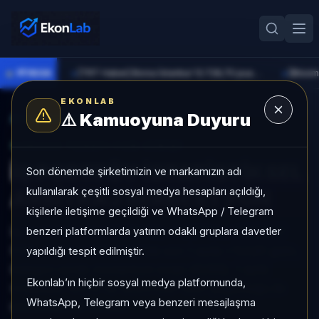
●
PİYASA
[TRT Haber] Borsa İstanbul 13.728,70 puandan başladı
►
►
EKONLAB
⚠️
Kamuoyuna Duyuru
AI Fon Radar
/
Serbest
SUNUCU TARAFI FON GIRIŞI
İŞ PORTFÖY İSTATİSTİKSEL
Son dönemde şirketimizin ve markamızın adı
kullanılarak çeşitli sosyal medya hesapları açıldığı,
ARBİTRAJ SERBEST FON
kişilerle iletişime geçildiği ve WhatsApp / Telegram
benzeri platformlarda yatırım odaklı gruplara davetler
İŞ PORTFÖY İSTATİSTİKSEL ARBİTRAJ SERBEST
FON, Serbest kategorisinde son 1 ayda +%3,81 getiri,
yapıldığı tespit edilmiştir.
kategori içinde momentum sırası 45/932, 1 aylık
Ekonlab’ın hiçbir sosyal medya platformunda,
volatilitesi %0,14 ve Sınırlı KAP KAP yoğunluğu ile
WhatsApp, Telegram veya benzeri mesajlaşma
izlenebilen bir fondur.