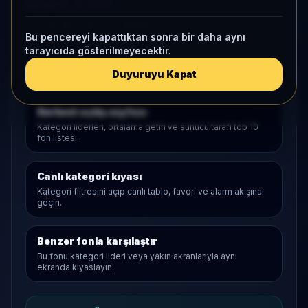
Sınırlı KAP
1 ay net akış
-147,9
• Yatırımcı
0
Bu pencereyi kapattıktan sonra bir daha aynı
tarayıcıda gösterilmeyecektir.
Duyuruyu Kapat
Araştırma Akışı
Serbest
açılış sayfası
Kategori liderleri, ortalama getiri ve sunucu tarafı top 10
fon listesi.
Canlı kategori kıyası
Kategori filtresini açıp canlı tablo, favori ve alarm akışına
geçin.
Benzer fonla karşılaştır
Bu fonu kategori lideri veya yakın akranlarıyla aynı
ekranda kıyaslayın.