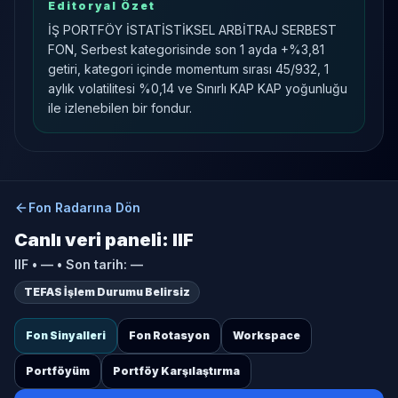
Editoryal Özet
İŞ PORTFÖY İSTATİSTİKSEL ARBİTRAJ SERBEST
FON, Serbest kategorisinde son 1 ayda +%3,81
getiri, kategori içinde momentum sırası 45/932, 1
aylık volatilitesi %0,14 ve Sınırlı KAP KAP yoğunluğu
ile izlenebilen bir fondur.
Fon Radarına Dön
Canlı veri paneli:
IIF
IIF
•
—
• Son tarih:
—
TEFAS İşlem Durumu Belirsiz
Fon Sinyalleri
Fon Rotasyon
Workspace
Portföyüm
Portföy Karşılaştırma