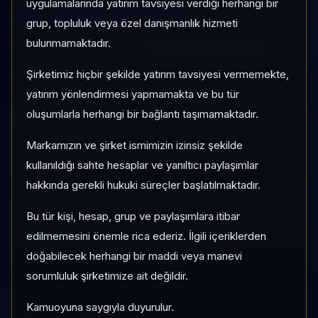
uygulamalarında yatırım tavsiyesi verdiği herhangi bir
IIF
Serbest
Risk:
Düşük
grup, topluluk veya özel danışmanlık hizmeti
bulunmamaktadır.
Son fiyat:
1,510867
TEFAS'ta İşlem Görmüyor
Son işlem farkı:
0 gün
Şirketimiz hiçbir şekilde yatırım tavsiyesi vermemekte,
yatırım yönlendirmesi yapmamakta ve bu tür
oluşumlarla herhangi bir bağlantı taşımamaktadır.
1 AY VE 3 AY PERFORMANS
+%3,81
Markamızın ve şirket ismimizin izinsiz şekilde
3 Ay:
kullanıldığı sahte hesaplar ve yanıltıcı paylaşımlar
+%14,59
hakkında gerekli hukuki süreçler başlatılmaktadır.
KATEGORI KONUMU
Bu tür kişi, hesap, grup ve paylaşımlara itibar
45/932
edilmemesini önemle rica ederiz. İlgili içeriklerden
Momentum bazlı kategori içi sıra
doğabilecek herhangi bir maddi veya manevi
sorumluluk şirketimize ait değildir.
KAP VE AKIŞ
Kamuoyuna saygıyla duyurulur.