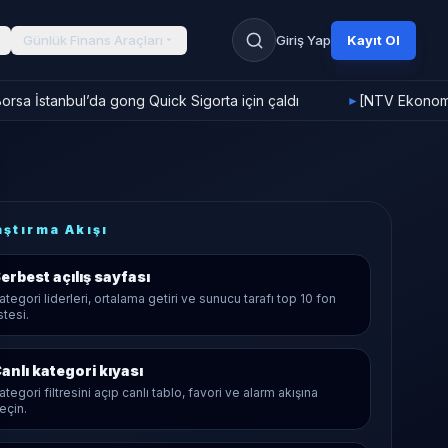
Günlük Finans Araçları
Giriş Yap
Kayıt Ol
rsa İstanbul’da gong Quick Sigorta için çaldı
[NTV Ekonomi]
►
aştırma Akışı
erbest
açılış sayfası
ategori liderleri, ortalama getiri ve sunucu tarafı top 10 fon
istesi.
anlı kategori kıyası
ategori filtresini açıp canlı tablo, favori ve alarm akışına
eçin.