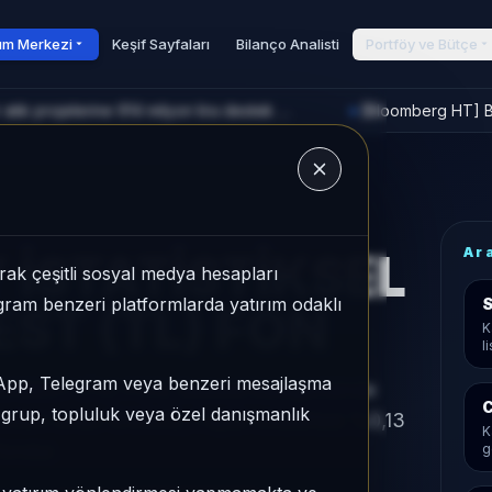
rım Merkezi
Keşif Sayfaları
Bilanço Analisti
Portföy ve Bütçe
[TRT Haber] Bakan Kacır: Sıfır atık projelerine 914 milyon lira destek sağladık
[Bloomberg HT] Bo
►
u
Ar
 İSTATİSTİKSEL
ak çeşitli sosyal medya hesapları
legram benzeri platformlarda yatırım odaklı
S
ST (TL) FON
K
l
sApp, Telegram veya benzeri mesajlaşma
BEST (TL) FON, Serbest kategorisinde
C
r grup, topluluk veya özel danışmanlık
tum sırası 164/932, 1 aylık volatilitesi %0,13
K
fondur.
g