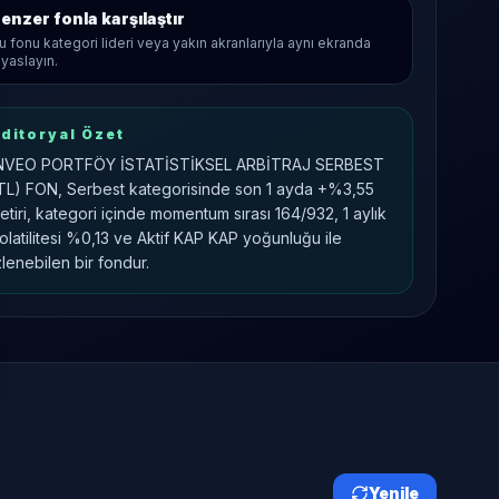
enzer fonla karşılaştır
u fonu kategori lideri veya yakın akranlarıyla aynı ekranda
ıyaslayın.
ditoryal Özet
NVEO PORTFÖY İSTATİSTİKSEL ARBİTRAJ SERBEST
TL) FON, Serbest kategorisinde son 1 ayda +%3,55
etiri, kategori içinde momentum sırası 164/932, 1 aylık
olatilitesi %0,13 ve Aktif KAP KAP yoğunluğu ile
zlenebilen bir fondur.
Yenile