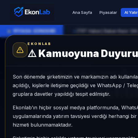
Ana Sayfa
Piyasalar
AI Yatı
●
PİYASA GÜNDEMİ
►
EKONLAB
⚠️
Kamuoyuna Duyur
AI Fon Radar
/
Serbest
SUNUCU TARAFI FON GIRIŞI
INVEO PORTFÖY
Son dönemde şirketimizin ve markamızın adı kullanılar
açıldığı, kişilerle iletişime geçildiği ve WhatsApp / Te
ARBİTRAJ SERBE
gruplara davetler yapıldığı tespit edilmiştir.
Ekonlab’ın hiçbir sosyal medya platformunda, What
INVEO PORTFÖY İSTATİSTİKSEL ARBİTRAJ SER
uygulamalarında yatırım tavsiyesi verdiği herhangi bi
son 1 ayda +%3,55 getiri, kategori içinde momen
hizmeti bulunmamaktadır.
ve Aktif KAP KAP yoğunluğu ile izlenebilen bir 