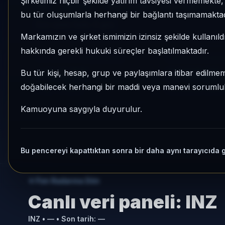
Şirketimiz hiçbir şekilde yatırım tavsiyesi vermemekt
INZ
Serbest
Risk:
Düşük
Son fiyat:
3,402
bu tür oluşumlarla herhangi bir bağlantı taşımamaktad
Son işlem farkı:
0 gün
Markamızın ve şirket ismimizin izinsiz şekilde kullanıld
hakkında gerekli hukuki süreçler başlatılmaktadır.
1 AY VE 3 AY PERFORMANS
KATEGORI KONU
+%3,55
164/932
Bu tür kişi, hesap, grup ve paylaşımlara itibar edilmeme
doğabilecek herhangi bir maddi veya manevi sorumluluk
3 Ay:
+%10,81
Momentum bazlı ka
Kamuoyuna saygıyla duyurulur.
Bu pencereyi kapattıktan sonra bir daha aynı tarayıcıda 
Fon Radarına Dön
Canlı veri paneli:
INZ
INZ
•
—
• Son tarih:
—