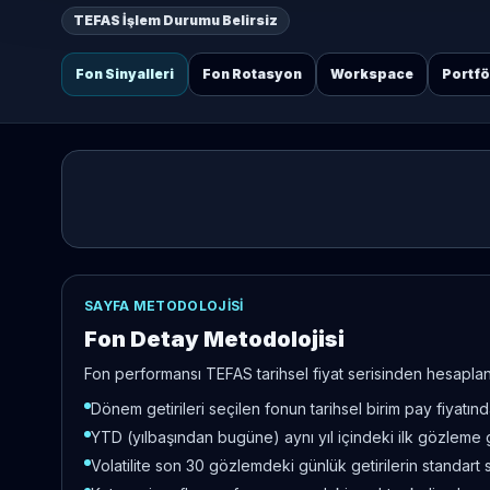
TEFAS İşlem Durumu Belirsiz
Fon Sinyalleri
Fon Rotasyon
Workspace
Portf
SAYFA METODOLOJISI
Fon Detay Metodolojisi
Fon performansı TEFAS tarihsel fiyat serisinden hesaplanır
Dönem getirileri seçilen fonun tarihsel birim pay fiyatı
YTD (yılbaşından bugüne) aynı yıl içindeki ilk gözleme 
Volatilite son 30 gözlemdeki günlük getirilerin standart 