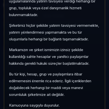
uygulamalarında yatırım tavsiyesi verdiği herhangi bir
yoğunluğu ile izlenebilen bir fondur.
grup, topluluk veya özel danışmanlık hizmeti
bulunmamaktadır.
KKL
Serbest
Risk:
Düşük
Son fiyat:
2,440554
TEFAS'ta İşlem Görüyor
Şirketimiz hiçbir şekilde yatırım tavsiyesi vermemekte,
yatırım yönlendirmesi yapmamakta ve bu tür
Son işlem farkı:
0 gün
oluşumlarla herhangi bir bağlantı taşımamaktadır.
Markamızın ve şirket ismimizin izinsiz şekilde
1 AY VE 3 AY PERFORMANS
+%3,92
kullanıldığı sahte hesaplar ve yanıltıcı paylaşımlar
hakkında gerekli hukuki süreçler başlatılmaktadır.
3 Ay:
+%11,76
Bu tür kişi, hesap, grup ve paylaşımlara itibar
edilmemesini önemle rica ederiz. İlgili içeriklerden
KATEGORI KONUMU
50/931
doğabilecek herhangi bir maddi veya manevi
sorumluluk şirketimize ait değildir.
Momentum bazlı kategori içi sıra
Kamuoyuna saygıyla duyurulur.