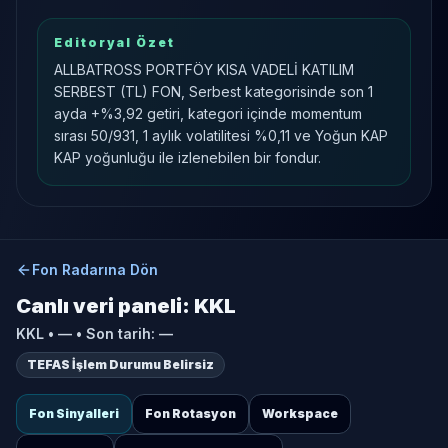
Editoryal Özet
ALLBATROSS PORTFÖY KISA VADELİ KATILIM
SERBEST (TL) FON, Serbest kategorisinde son 1
ayda +%3,92 getiri, kategori içinde momentum
sırası 50/931, 1 aylık volatilitesi %0,11 ve Yoğun KAP
KAP yoğunluğu ile izlenebilen bir fondur.
Fon Radarına Dön
Canlı veri paneli:
KKL
KKL
•
—
• Son tarih:
—
TEFAS İşlem Durumu Belirsiz
Fon Sinyalleri
Fon Rotasyon
Workspace