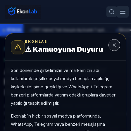
●
PİYASA
[TRT Haber] Türk lirasıyla dış ticaret 7 ayda 900 milyar lirayı aştı
►
►
EKONLAB
⚠️
Kamuoyuna Duyuru
AI Fon Radar
/
Serbest
SUNUCU TARAFI FON GIRIŞI
ALLBATROSS PORTFÖY
Son dönemde şirketimizin ve markamızın adı
kullanılarak çeşitli sosyal medya hesapları açıldığı,
KISA VADELİ KATILIM
kişilerle iletişime geçildiği ve WhatsApp / Telegram
SERBEST (TL) FON
benzeri platformlarda yatırım odaklı gruplara davetler
yapıldığı tespit edilmiştir.
ALLBATROSS PORTFÖY KISA VADELİ KATILIM
SERBEST (TL) FON, Serbest kategorisinde son 1 ayda
Ekonlab’ın hiçbir sosyal medya platformunda,
+%3,92 getiri, kategori içinde momentum sırası
WhatsApp, Telegram veya benzeri mesajlaşma
50/931, 1 aylık volatilitesi %0,11 ve Yoğun KAP KAP