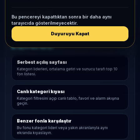
KAP VE AKIŞ
Yoğun KAP
Bu pencereyi kapattıktan sonra bir daha aynı
1 ay net akış
243 Mn
• Yatırımcı
172
tarayıcıda gösterilmeyecektir.
Duyuruyu Kapat
Araştırma Akışı
Serbest
açılış sayfası
Kategori liderleri, ortalama getiri ve sunucu tarafı top 10
fon listesi.
Canlı kategori kıyası
Kategori filtresini açıp canlı tablo, favori ve alarm akışına
geçin.
Benzer fonla karşılaştır
Bu fonu kategori lideri veya yakın akranlarıyla aynı
ekranda kıyaslayın.