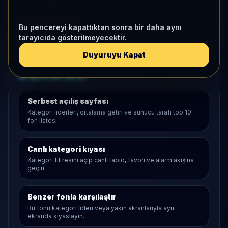
KAP VE AKIŞ
Aktif KAP
Bu pencereyi kapattıktan sonra bir daha aynı
1 ay net akış
34,1 Mn
• Yatırımcı
-1
tarayıcıda gösterilmeyecektir.
Duyuruyu Kapat
Araştırma Akışı
Serbest
açılış sayfası
Kategori liderleri, ortalama getiri ve sunucu tarafı top 10
fon listesi.
Canlı kategori kıyası
Kategori filtresini açıp canlı tablo, favori ve alarm akışına
geçin.
Benzer fonla karşılaştır
Bu fonu kategori lideri veya yakın akranlarıyla aynı
ekranda kıyaslayın.