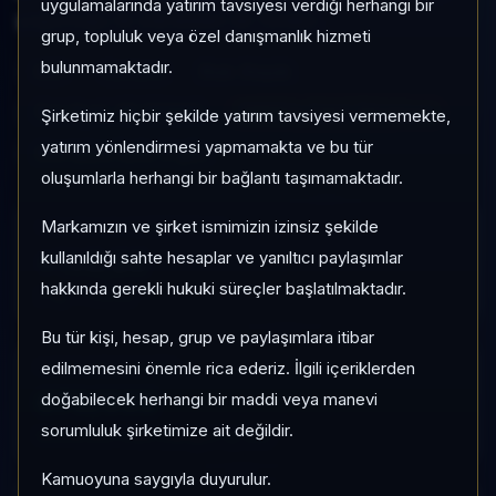
uygulamalarında yatırım tavsiyesi verdiği herhangi bir
yoğunluğu ile izlenebilen bir fondur.
grup, topluluk veya özel danışmanlık hizmeti
bulunmamaktadır.
KKP
Serbest
Risk:
Düşük
Son fiyat:
48,283661
TEFAS'ta İşlem Görmüyor
Şirketimiz hiçbir şekilde yatırım tavsiyesi vermemekte,
yatırım yönlendirmesi yapmamakta ve bu tür
Son işlem farkı:
0 gün
oluşumlarla herhangi bir bağlantı taşımamaktadır.
Markamızın ve şirket ismimizin izinsiz şekilde
1 AY VE 3 AY PERFORMANS
+%0,26
kullanıldığı sahte hesaplar ve yanıltıcı paylaşımlar
hakkında gerekli hukuki süreçler başlatılmaktadır.
3 Ay:
+%4,29
Bu tür kişi, hesap, grup ve paylaşımlara itibar
edilmemesini önemle rica ederiz. İlgili içeriklerden
KATEGORI KONUMU
679/933
doğabilecek herhangi bir maddi veya manevi
sorumluluk şirketimize ait değildir.
Momentum bazlı kategori içi sıra
Kamuoyuna saygıyla duyurulur.