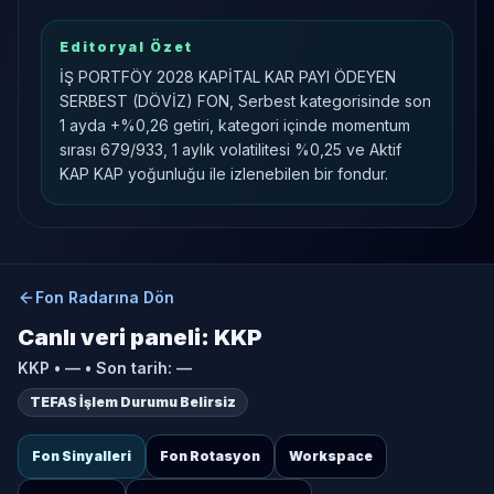
Editoryal Özet
İŞ PORTFÖY 2028 KAPİTAL KAR PAYI ÖDEYEN
SERBEST (DÖVİZ) FON, Serbest kategorisinde son
1 ayda +%0,26 getiri, kategori içinde momentum
sırası 679/933, 1 aylık volatilitesi %0,25 ve Aktif
KAP KAP yoğunluğu ile izlenebilen bir fondur.
Fon Radarına Dön
Canlı veri paneli:
KKP
KKP
•
—
• Son tarih:
—
TEFAS İşlem Durumu Belirsiz
Fon Sinyalleri
Fon Rotasyon
Workspace