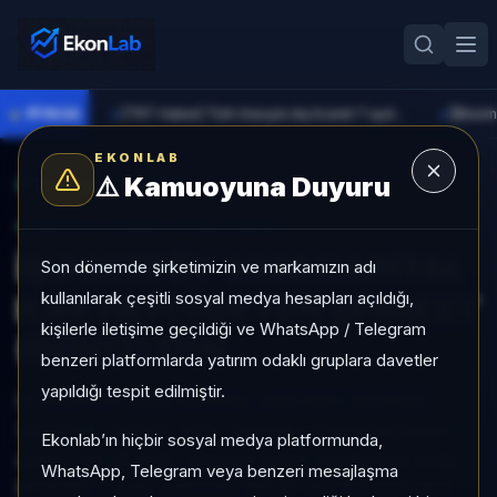
●
PİYASA
[TRT Haber] Türk lirasıyla dış ticaret 7 ayda 900 milyar lirayı aştı
►
►
EKONLAB
⚠️
Kamuoyuna Duyuru
AI Fon Radar
/
Serbest
SUNUCU TARAFI FON GIRIŞI
İŞ PORTFÖY 2028 KAPİTAL
Son dönemde şirketimizin ve markamızın adı
kullanılarak çeşitli sosyal medya hesapları açıldığı,
KAR PAYI ÖDEYEN SERBEST
kişilerle iletişime geçildiği ve WhatsApp / Telegram
(DÖVİZ) FON
benzeri platformlarda yatırım odaklı gruplara davetler
yapıldığı tespit edilmiştir.
İŞ PORTFÖY 2028 KAPİTAL KAR PAYI ÖDEYEN
SERBEST (DÖVİZ) FON, Serbest kategorisinde son 1
Ekonlab’ın hiçbir sosyal medya platformunda,
ayda +%0,26 getiri, kategori içinde momentum sırası
WhatsApp, Telegram veya benzeri mesajlaşma
679/933, 1 aylık volatilitesi %0,25 ve Aktif KAP KAP