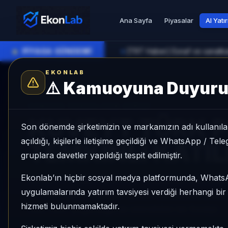
Ana Sayfa
Piyasalar
AI Yatı
●
PİYASA GÜNDEMİ
[TRT Haber] Esnaf ve sanatkarl
►
EKONLAB
⚠️
Kamuoyuna Duyur
AI Fon Radar
/
Katılım
SUNUCU TARAFI FON GIRIŞI
KUVEYT TÜRK 
Son dönemde şirketimizin ve markamızın adı kullanılar
açıldığı, kişilerle iletişime geçildiği ve WhatsApp / Te
TEMKİNLİ KATI
gruplara davetler yapıldığı tespit edilmiştir.
Ekonlab’ın hiçbir sosyal medya platformunda, What
KUVEYT TÜRK PORTFÖY TEMKİNLİ KATILIM FON
uygulamalarında yatırım tavsiyesi verdiği herhangi bi
%-0,63 getiri, kategori içinde momentum sırası 
hizmeti bulunmamaktadır.
KAP KAP yoğunluğu ile izlenebilen bir fondur.