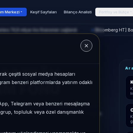
rım Merkezi
Keşif Sayfaları
Bilanço Analisti
Portföy ve Bütçe
ara 74,8 milyar lira finansman sağlandı
[Bloomberg HT] Bors
►
u
Ar
PORTFÖY
ak çeşitli sosyal medya hesapları
legram benzeri platformlarda yatırım odaklı
K
LIM FONU
K
l
sApp, Telegram veya benzeri mesajlaşma
U, Katılım kategorisinde son 1 ayda
C
r grup, topluluk veya özel danışmanlık
49/64, 1 aylık volatilitesi %0,43 ve Yoğun
K
g