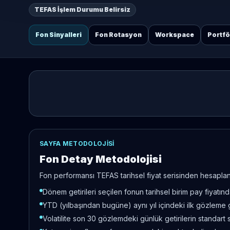
TEFAS İşlem Durumu Belirsiz
Fon Sinyalleri
Fon Rotasyon
Workspace
Portf
SAYFA METODOLOJISI
Fon Detay Metodolojisi
Fon performansı TEFAS tarihsel fiyat serisinden hesaplanır
Dönem getirileri seçilen fonun tarihsel birim pay fiyatı
YTD (yılbaşından bugüne) aynı yıl içindeki ilk gözleme 
Volatilite son 30 gözlemdeki günlük getirilerin standart 