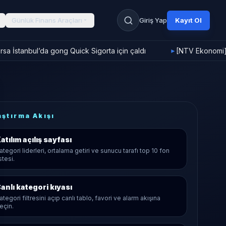
Günlük Finans Araçları
Giriş Yap
Kayıt Ol
a İstanbul’da gong Quick Sigorta için çaldı
[NTV Ekonomi] F
►
aştırma Akışı
atılım
açılış sayfası
ategori liderleri, ortalama getiri ve sunucu tarafı top 10 fon
istesi.
anlı kategori kıyası
ategori filtresini açıp canlı tablo, favori ve alarm akışına
eçin.