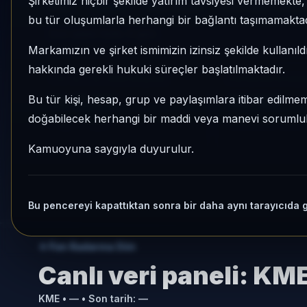
Şirketimiz hiçbir şekilde yatırım tavsiyesi vermemekt
KME
Katılım
Risk:
Düşük
Son fiyat:
1,5647
bu tür oluşumlarla herhangi bir bağlantı taşımamaktad
Son işlem farkı:
0 gün
Markamızın ve şirket ismimizin izinsiz şekilde kullanıld
hakkında gerekli hukuki süreçler başlatılmaktadır.
1 AY VE 3 AY PERFORMANS
KATEGORI KONU
%-0,63
49/64
Bu tür kişi, hesap, grup ve paylaşımlara itibar edilmeme
doğabilecek herhangi bir maddi veya manevi sorumluluk
3 Ay:
+%4,27
Momentum bazlı ka
Kamuoyuna saygıyla duyurulur.
Bu pencereyi kapattıktan sonra bir daha aynı tarayıcıda 
Fon Radarına Dön
Canlı veri paneli:
KM
KME
•
—
• Son tarih:
—