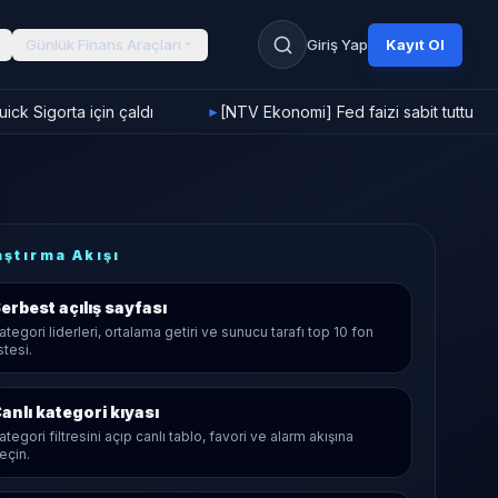
Günlük Finans Araçları
Giriş Yap
Kayıt Ol
ck Sigorta için çaldı
[NTV Ekonomi] Fed faizi sabit tuttu
►
aştırma Akışı
erbest
açılış sayfası
ategori liderleri, ortalama getiri ve sunucu tarafı top 10 fon
istesi.
anlı kategori kıyası
ategori filtresini açıp canlı tablo, favori ve alarm akışına
eçin.