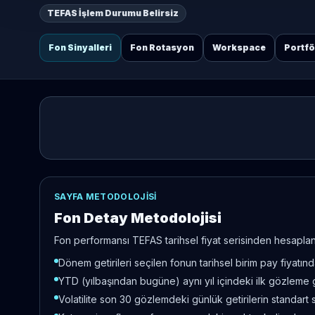
TEFAS İşlem Durumu Belirsiz
Fon Sinyalleri
Fon Rotasyon
Workspace
Portf
SAYFA METODOLOJISI
Fon Detay Metodolojisi
Fon performansı TEFAS tarihsel fiyat serisinden hesaplanır
Dönem getirileri seçilen fonun tarihsel birim pay fiyatı
YTD (yılbaşından bugüne) aynı yıl içindeki ilk gözleme 
Volatilite son 30 gözlemdeki günlük getirilerin standart 