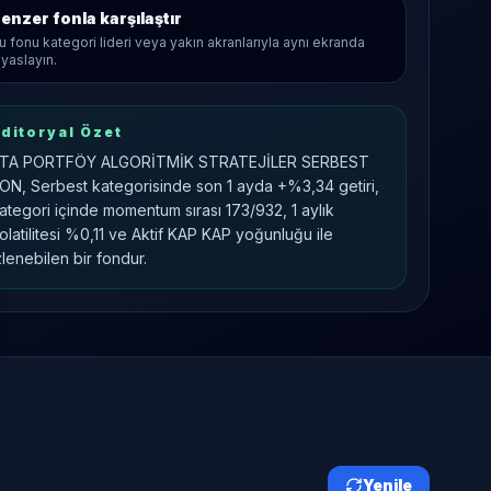
enzer fonla karşılaştır
u fonu kategori lideri veya yakın akranlarıyla aynı ekranda
ıyaslayın.
ditoryal Özet
TA PORTFÖY ALGORİTMİK STRATEJİLER SERBEST
ON, Serbest kategorisinde son 1 ayda +%3,34 getiri,
ategori içinde momentum sırası 173/932, 1 aylık
olatilitesi %0,11 ve Aktif KAP KAP yoğunluğu ile
zlenebilen bir fondur.
Yenile