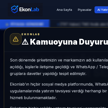
Ana Sayfa
Piyasalar
AI Yatı
●
PİYASA GÜNDEMİ
[TRT Haber] TMO fındık alım fiy
►
EKONLAB
⚠️
Kamuoyuna Duyur
AI Fon Radar
/
Serbest
SUNUCU TARAFI FON GIRIŞI
ATA PORTFÖY 
Son dönemde şirketimizin ve markamızın adı kullanılar
açıldığı, kişilerle iletişime geçildiği ve WhatsApp / Te
STRATEJİLER S
gruplara davetler yapıldığı tespit edilmiştir.
Ekonlab’ın hiçbir sosyal medya platformunda, What
ATA PORTFÖY ALGORİTMİK STRATEJİLER SERBE
uygulamalarında yatırım tavsiyesi verdiği herhangi bi
ayda +%3,34 getiri, kategori içinde momentum sır
hizmeti bulunmamaktadır.
Aktif KAP KAP yoğunluğu ile izlenebilen bir fon