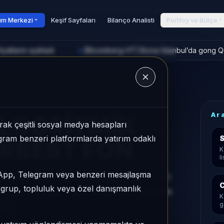
rım Merkezi
Keşif Sayfaları
Bilanço Analisti
Portföy ve Bütçe
atlarını açıkladı
[Bloomberg HT] Borsa İstanbul’da gong Qui
►
u
Ar
ALGORİTMİK
ak çeşitli sosyal medya hesapları
legram benzeri platformlarda yatırım odaklı
S
ERBEST FON
K
l
sApp, Telegram veya benzeri mesajlaşma
ST FON, Serbest kategorisinde son 1
C
r grup, topluluk veya özel danışmanlık
ası 173/932, 1 aylık volatilitesi %0,11 ve
K
dur.
g