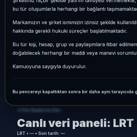
Şirketimiz hiçbir şekilde yatırım tavsiyesi vermemekt
LRT
Serbest
Risk:
Düşük
Son fiyat:
3,60
bu tür oluşumlarla herhangi bir bağlantı taşımamaktad
Son işlem farkı:
0 gün
Markamızın ve şirket ismimizin izinsiz şekilde kullanıld
hakkında gerekli hukuki süreçler başlatılmaktadır.
1 AY VE 3 AY PERFORMANS
KATEGORI KONU
+%3,34
173/932
Bu tür kişi, hesap, grup ve paylaşımlara itibar edilmeme
doğabilecek herhangi bir maddi veya manevi sorumluluk
3 Ay:
+%9,85
Momentum bazlı ka
Kamuoyuna saygıyla duyurulur.
Bu pencereyi kapattıktan sonra bir daha aynı tarayıcıda 
Fon Radarına Dön
Canlı veri paneli:
LRT
LRT
•
—
• Son tarih:
—