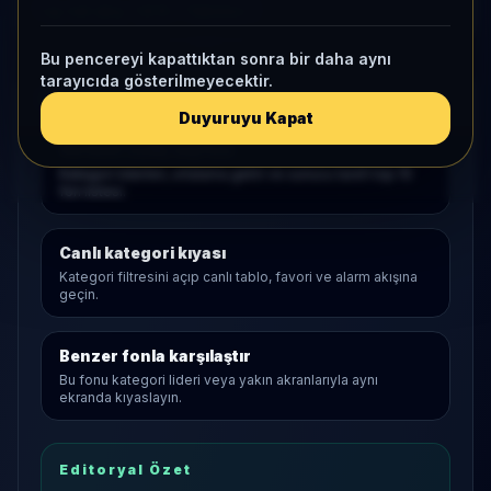
1 ay net akış
-1,8 B
• Yatırımcı
1
Bu pencereyi kapattıktan sonra bir daha aynı
tarayıcıda gösterilmeyecektir.
Araştırma Akışı
Duyuruyu Kapat
Serbest
açılış sayfası
Kategori liderleri, ortalama getiri ve sunucu tarafı top 10
fon listesi.
Canlı kategori kıyası
Kategori filtresini açıp canlı tablo, favori ve alarm akışına
geçin.
Benzer fonla karşılaştır
Bu fonu kategori lideri veya yakın akranlarıyla aynı
ekranda kıyaslayın.
Editoryal Özet