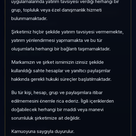
NTF
Serbest
Risk:
Düşük
uygulamalarında yatırım tavsiyesi verdiği herhangi bir
grup, topluluk veya özel danışmanlık hizmeti
Son fiyat:
3,085646
TEFAS'ta İşlem Görmüyor
bulunmamaktadır.
Son işlem farkı:
0 gün
Şirketimiz hiçbir şekilde yatırım tavsiyesi vermemekte,
yatırım yönlendirmesi yapmamakta ve bu tür
1 AY VE 3 AY PERFORMANS
oluşumlarla herhangi bir bağlantı taşımamaktadır.
+%2,90
Markamızın ve şirket ismimizin izinsiz şekilde
3 Ay:
+%9,48
kullanıldığı sahte hesaplar ve yanıltıcı paylaşımlar
hakkında gerekli hukuki süreçler başlatılmaktadır.
KATEGORI KONUMU
321/931
Bu tür kişi, hesap, grup ve paylaşımlara itibar
Momentum bazlı kategori içi sıra
edilmemesini önemle rica ederiz. İlgili içeriklerden
doğabilecek herhangi bir maddi veya manevi
sorumluluk şirketimize ait değildir.
KAP VE AKIŞ
Aktif KAP
Kamuoyuna saygıyla duyurulur.