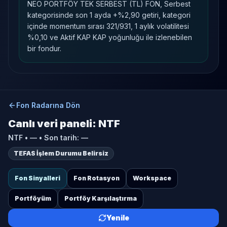
NEO PORTFÖY TEK SERBEST (TL) FON, Serbest
kategorisinde son 1 ayda +%2,90 getiri, kategori
içinde momentum sırası 321/931, 1 aylık volatilitesi
%0,10 ve Aktif KAP KAP yoğunluğu ile izlenebilen
bir fondur.
Fon Radarına Dön
Canlı veri paneli:
NTF
NTF
•
—
• Son tarih:
—
TEFAS İşlem Durumu Belirsiz
Fon Sinyalleri
Fon Rotasyon
Workspace
Portföyüm
Portföy Karşılaştırma
Yenile