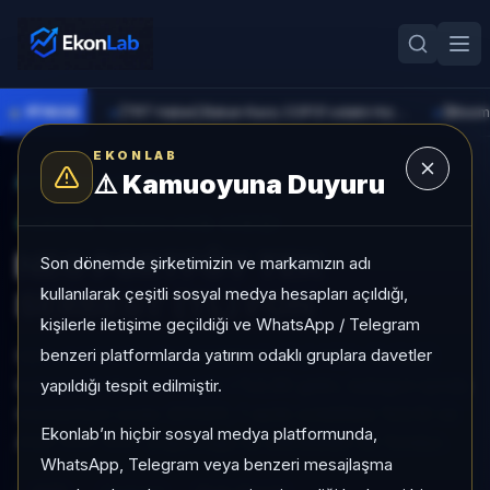
●
PİYASA
[TRT Haber] Bakan Kacır, COP31 odaklı Hızlandırma Desteği çağrısını açıkladı
►
►
EKONLAB
⚠️
Kamuoyuna Duyuru
AI Fon Radar
/
Serbest
SUNUCU TARAFI FON GIRIŞI
NEO PORTFÖY TEK
Son dönemde şirketimizin ve markamızın adı
kullanılarak çeşitli sosyal medya hesapları açıldığı,
SERBEST (TL) FON
kişilerle iletişime geçildiği ve WhatsApp / Telegram
benzeri platformlarda yatırım odaklı gruplara davetler
NEO PORTFÖY TEK SERBEST (TL) FON, Serbest
kategorisinde son 1 ayda +%2,90 getiri, kategori içinde
yapıldığı tespit edilmiştir.
momentum sırası 321/931, 1 aylık volatilitesi %0,10 ve
Ekonlab’ın hiçbir sosyal medya platformunda,
Aktif KAP KAP yoğunluğu ile izlenebilen bir fondur.
WhatsApp, Telegram veya benzeri mesajlaşma