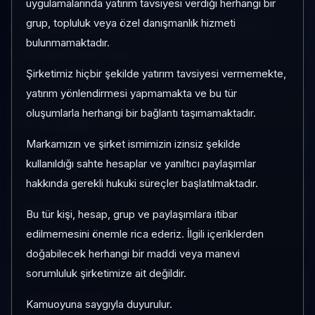
OFI
Fon Sepeti
Risk:
Düşük
uygulamalarında yatırım tavsiyesi verdiği herhangi bir
grup, topluluk veya özel danışmanlık hizmeti
Son fiyat:
3,909242
TEFAS'ta İşlem Görüyor
bulunmamaktadır.
Son işlem farkı:
0 gün
Şirketimiz hiçbir şekilde yatırım tavsiyesi vermemekte,
yatırım yönlendirmesi yapmamakta ve bu tür
1 AY VE 3 AY PERFORMANS
oluşumlarla herhangi bir bağlantı taşımamaktadır.
+%1,58
Markamızın ve şirket ismimizin izinsiz şekilde
3 Ay:
+%2,57
kullanıldığı sahte hesaplar ve yanıltıcı paylaşımlar
hakkında gerekli hukuki süreçler başlatılmaktadır.
KATEGORI KONUMU
21/77
Bu tür kişi, hesap, grup ve paylaşımlara itibar
Momentum bazlı kategori içi sıra
edilmemesini önemle rica ederiz. İlgili içeriklerden
doğabilecek herhangi bir maddi veya manevi
sorumluluk şirketimize ait değildir.
KAP VE AKIŞ
Aktif KAP
Kamuoyuna saygıyla duyurulur.