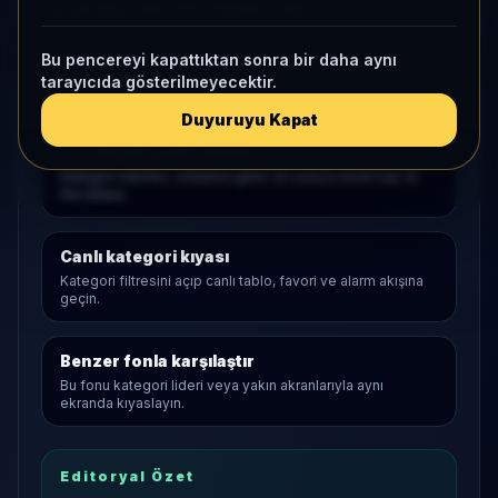
1 ay net akış
-782,7 B
• Yatırımcı
-28
Bu pencereyi kapattıktan sonra bir daha aynı
tarayıcıda gösterilmeyecektir.
Araştırma Akışı
Duyuruyu Kapat
Fon Sepeti
açılış sayfası
Kategori liderleri, ortalama getiri ve sunucu tarafı top 10
fon listesi.
Canlı kategori kıyası
Kategori filtresini açıp canlı tablo, favori ve alarm akışına
geçin.
Benzer fonla karşılaştır
Bu fonu kategori lideri veya yakın akranlarıyla aynı
ekranda kıyaslayın.
Editoryal Özet