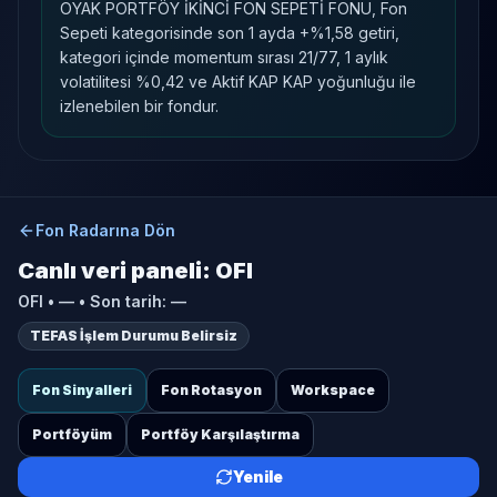
OYAK PORTFÖY İKİNCİ FON SEPETİ FONU, Fon
Sepeti kategorisinde son 1 ayda +%1,58 getiri,
kategori içinde momentum sırası 21/77, 1 aylık
volatilitesi %0,42 ve Aktif KAP KAP yoğunluğu ile
izlenebilen bir fondur.
Fon Radarına Dön
Canlı veri paneli:
OFI
OFI
•
—
• Son tarih:
—
TEFAS İşlem Durumu Belirsiz
Fon Sinyalleri
Fon Rotasyon
Workspace
Portföyüm
Portföy Karşılaştırma
Yenile