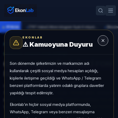
●
PİYASA
[TRT Haber] Altının kilogram fiyatı 6 milyon 673 bin liraya yükseldi
►
►
EKONLAB
⚠️
Kamuoyuna Duyuru
AI Fon Radar
/
Fon Sepeti
SUNUCU TARAFI FON GIRIŞI
OYAK PORTFÖY İKİNCİ FON
Son dönemde şirketimizin ve markamızın adı
kullanılarak çeşitli sosyal medya hesapları açıldığı,
SEPETİ FONU
kişilerle iletişime geçildiği ve WhatsApp / Telegram
benzeri platformlarda yatırım odaklı gruplara davetler
OYAK PORTFÖY İKİNCİ FON SEPETİ FONU, Fon
Sepeti kategorisinde son 1 ayda +%1,58 getiri, kategori
yapıldığı tespit edilmiştir.
içinde momentum sırası 21/77, 1 aylık volatilitesi %0,42
Ekonlab’ın hiçbir sosyal medya platformunda,
ve Aktif KAP KAP yoğunluğu ile izlenebilen bir fondur.
WhatsApp, Telegram veya benzeri mesajlaşma