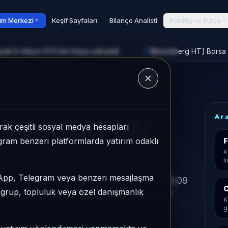
rım Merkezi
Keşif Sayfaları
Bilanço Analisti
Portföy ve Bütçe
yatı 6 milyon 673 bin liraya yükseldi
[Bloomberg HT] Borsa İ
►
u
Ar
BİRİNCİ FON
ak çeşitli sosyal medya hesapları
legram benzeri platformlarda yatırım odaklı
F
K
l
sApp, Telegram veya benzeri mesajlaşma
 Sepeti kategorisinde son 1 ayda +%3,09
C
r grup, topluluk veya özel danışmanlık
 aylık volatilitesi %0,37 ve Aktif KAP KAP
K
g