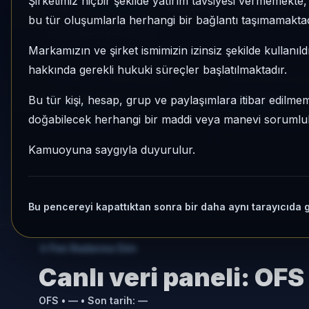
Şirketimiz hiçbir şekilde yatırım tavsiyesi vermemekt
OFS
Fon Sepeti
Risk:
Düşük
Son fiyat:
8,
bu tür oluşumlarla herhangi bir bağlantı taşımamaktad
Son işlem farkı:
0 gün
Markamızın ve şirket ismimizin izinsiz şekilde kullanıld
hakkında gerekli hukuki süreçler başlatılmaktadır.
1 AY VE 3 AY PERFORMANS
KATEGORI KONU
+%3,09
20/77
Bu tür kişi, hesap, grup ve paylaşımlara itibar edilmeme
doğabilecek herhangi bir maddi veya manevi sorumluluk
3 Ay:
+%2,70
Momentum bazlı ka
Kamuoyuna saygıyla duyurulur.
Bu pencereyi kapattıktan sonra bir daha aynı tarayıcıda 
Fon Radarına Dön
Canlı veri paneli:
OFS
OFS
•
—
• Son tarih:
—