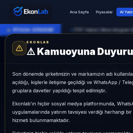
Ana Sayfa
Piyasalar
AI Yatı
●
PİYASA GÜNDEMİ
[TRT Haber] Altının kilogram fi
►
EKONLAB
⚠️
Kamuoyuna Duyur
AI Fon Radar
/
Fon Sepeti
SUNUCU TARAFI FON GIRIŞI
OYAK PORTFÖY 
Son dönemde şirketimizin ve markamızın adı kullanılar
açıldığı, kişilerle iletişime geçildiği ve WhatsApp / Te
SEPETİ FONU
gruplara davetler yapıldığı tespit edilmiştir.
Ekonlab’ın hiçbir sosyal medya platformunda, What
OYAK PORTFÖY BİRİNCİ FON SEPETİ FONU, Fon
uygulamalarında yatırım tavsiyesi verdiği herhangi bi
getiri, kategori içinde momentum sırası 20/77, 1
hizmeti bulunmamaktadır.
yoğunluğu ile izlenebilen bir fondur.