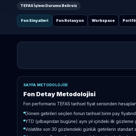
TEFAS İşlem Durumu Belirsiz
Fon Sinyalleri
Fon Rotasyon
Workspace
Portf
SAYFA METODOLOJISI
Fon Detay Metodolojisi
Fon performansı TEFAS tarihsel fiyat serisinden hesaplanır
Dönem getirileri seçilen fonun tarihsel birim pay fiyatı
YTD (yılbaşından bugüne) aynı yıl içindeki ilk gözleme 
Volatilite son 30 gözlemdeki günlük getirilerin standart 