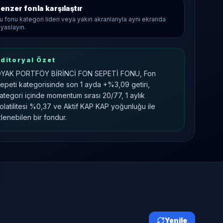
enzer fonla karşılaştır
u fonu kategori lideri veya yakın akranlarıyla aynı ekranda
ıyaslayın.
ditoryal Özet
YAK PORTFÖY BİRİNCİ FON SEPETİ FONU, Fon
epeti kategorisinde son 1 ayda +%3,09 getiri,
ategori içinde momentum sırası 20/77, 1 aylık
olatilitesi %0,37 ve Aktif KAP KAP yoğunluğu ile
zlenebilen bir fondur.
Yenile