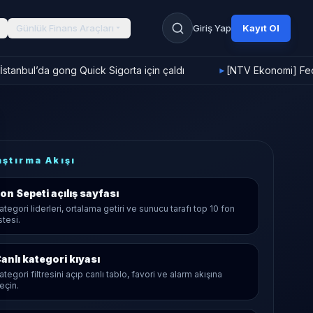
Günlük Finans Araçları
Giriş Yap
Kayıt Ol
stanbul’da gong Quick Sigorta için çaldı
[NTV Ekonomi] Fed f
►
aştırma Akışı
on Sepeti
açılış sayfası
ategori liderleri, ortalama getiri ve sunucu tarafı top 10 fon
istesi.
anlı kategori kıyası
ategori filtresini açıp canlı tablo, favori ve alarm akışına
eçin.