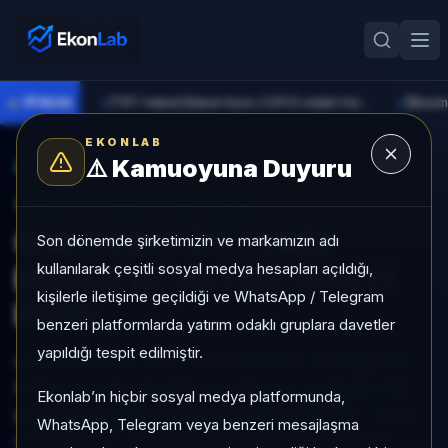
●
PİYASA
[TRT Haber] Bakan Kacır, COP31 odaklı Hızlandırma Desteği çağrısını açıkladı
►
►
EKONLAB
⚠️
Kamuoyuna Duyuru
AI Fon Radar
/
Fon Sepeti
SUNUCU TARAFI FON GIRIŞI
QNB PORTFÖY TEMİZ
Son dönemde şirketimizin ve markamızın adı
kullanılarak çeşitli sosyal medya hesapları açıldığı,
ENERJİ VE SU FON SEPETİ
kişilerle iletişime geçildiği ve WhatsApp / Telegram
FONU
benzeri platformlarda yatırım odaklı gruplara davetler
yapıldığı tespit edilmiştir.
QNB PORTFÖY TEMİZ ENERJİ VE SU FON SEPETİ
FONU, Fon Sepeti kategorisinde son 1 ayda %-1,78
Ekonlab’ın hiçbir sosyal medya platformunda,
getiri, kategori içinde momentum sırası 50/77, 1 aylık
WhatsApp, Telegram veya benzeri mesajlaşma
volatilitesi %0,76 ve Aktif KAP KAP yoğunluğu ile