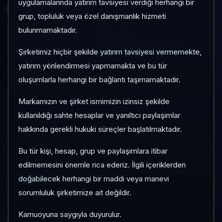
uygulamalarında yatırım tavsiyesi verdiği herhangi bir
izlenebilen bir fondur.
grup, topluluk veya özel danışmanlık hizmeti
bulunmamaktadır.
OLD
Fon Sepeti
Risk:
Orta
Son fiyat:
3,191474
TEFAS'ta İşlem Görüyor
Şirketimiz hiçbir şekilde yatırım tavsiyesi vermemekte,
yatırım yönlendirmesi yapmamakta ve bu tür
Son işlem farkı:
0 gün
oluşumlarla herhangi bir bağlantı taşımamaktadır.
Markamızın ve şirket ismimizin izinsiz şekilde
1 AY VE 3 AY PERFORMANS
%-1,78
kullanıldığı sahte hesaplar ve yanıltıcı paylaşımlar
hakkında gerekli hukuki süreçler başlatılmaktadır.
3 Ay:
+%1,76
Bu tür kişi, hesap, grup ve paylaşımlara itibar
edilmemesini önemle rica ederiz. İlgili içeriklerden
KATEGORI KONUMU
50/77
doğabilecek herhangi bir maddi veya manevi
sorumluluk şirketimize ait değildir.
Momentum bazlı kategori içi sıra
Kamuoyuna saygıyla duyurulur.