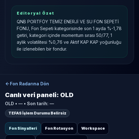
Editoryal Özet
QNB PORTFÖY TEMİZ ENERJİ VE SU FON SEPETİ
FONU, Fon Sepeti kategorisinde son 1 ayda %-1,78
getiri, kategori içinde momentum sırası 50/77, 1
aylık volatilitesi %0,76 ve Aktif KAP KAP yoğunluğu
ile izlenebilen bir fondur.
Fon Radarına Dön
Canlı veri paneli:
OLD
OLD
•
—
• Son tarih:
—
TEFAS İşlem Durumu Belirsiz
Fon Sinyalleri
Fon Rotasyon
Workspace