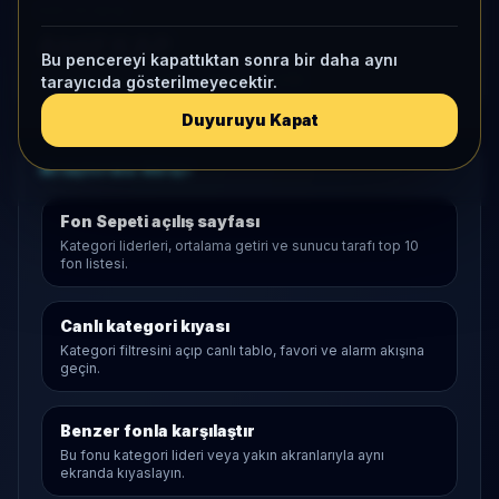
KAP VE AKIŞ
Aktif KAP
Bu pencereyi kapattıktan sonra bir daha aynı
1 ay net akış
-8,7 Mn
• Yatırımcı
-239
tarayıcıda gösterilmeyecektir.
Duyuruyu Kapat
Araştırma Akışı
Fon Sepeti
açılış sayfası
Kategori liderleri, ortalama getiri ve sunucu tarafı top 10
fon listesi.
Canlı kategori kıyası
Kategori filtresini açıp canlı tablo, favori ve alarm akışına
geçin.
Benzer fonla karşılaştır
Bu fonu kategori lideri veya yakın akranlarıyla aynı
ekranda kıyaslayın.