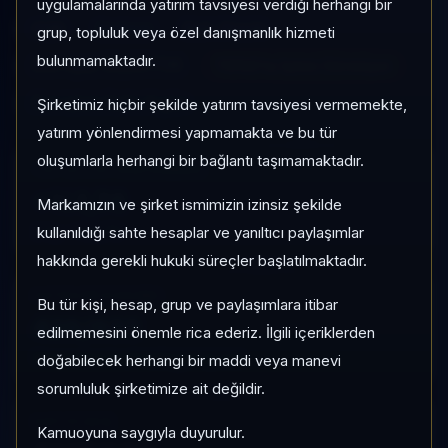
uygulamalarında yatırım tavsiyesi verdiği herhangi bir
OUN
Serbest
Risk:
Düşük
grup, topluluk veya özel danışmanlık hizmeti
bulunmamaktadır.
Son fiyat:
53,207738
TEFAS'ta İşlem Görmüyor
Son işlem farkı:
0 gün
Şirketimiz hiçbir şekilde yatırım tavsiyesi vermemekte,
yatırım yönlendirmesi yapmamakta ve bu tür
oluşumlarla herhangi bir bağlantı taşımamaktadır.
1 AY VE 3 AY PERFORMANS
+%1,74
Markamızın ve şirket ismimizin izinsiz şekilde
3 Ay:
kullanıldığı sahte hesaplar ve yanıltıcı paylaşımlar
+%5,79
hakkında gerekli hukuki süreçler başlatılmaktadır.
KATEGORI KONUMU
Bu tür kişi, hesap, grup ve paylaşımlara itibar
429/933
edilmemesini önemle rica ederiz. İlgili içeriklerden
Momentum bazlı kategori içi sıra
doğabilecek herhangi bir maddi veya manevi
sorumluluk şirketimize ait değildir.
KAP VE AKIŞ
Kamuoyuna saygıyla duyurulur.