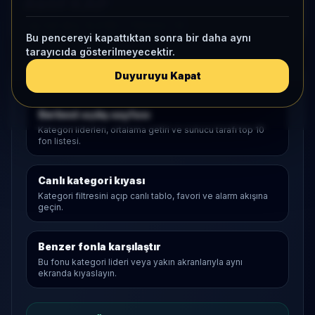
Aktif KAP
1 ay net akış
-8,4 Mn
• Yatırımcı
-14
Bu pencereyi kapattıktan sonra bir daha aynı
tarayıcıda gösterilmeyecektir.
Duyuruyu Kapat
Araştırma Akışı
Serbest
açılış sayfası
Kategori liderleri, ortalama getiri ve sunucu tarafı top 10
fon listesi.
Canlı kategori kıyası
Kategori filtresini açıp canlı tablo, favori ve alarm akışına
geçin.
Benzer fonla karşılaştır
Bu fonu kategori lideri veya yakın akranlarıyla aynı
ekranda kıyaslayın.