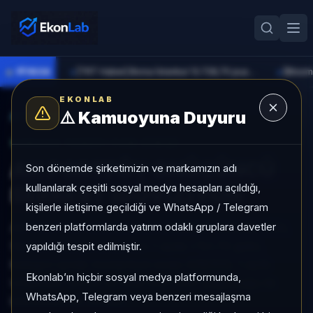
●
PİYASA
[TRT Haber] Borsa İstanbul 13.728,70 puandan başladı
►
►
EKONLAB
⚠️
Kamuoyuna Duyuru
AI Fon Radar
/
Serbest
SUNUCU TARAFI FON GIRIŞI
AK PORTFÖY ONÜÇÜNCÜ
Son dönemde şirketimizin ve markamızın adı
kullanılarak çeşitli sosyal medya hesapları açıldığı,
SERBEST (DÖVİZ) FON
kişilerle iletişime geçildiği ve WhatsApp / Telegram
benzeri platformlarda yatırım odaklı gruplara davetler
AK PORTFÖY ONÜÇÜNCÜ SERBEST (DÖVİZ) FON,
Serbest kategorisinde son 1 ayda +%1,74 getiri,
yapıldığı tespit edilmiştir.
kategori içinde momentum sırası 429/933, 1 aylık
Ekonlab’ın hiçbir sosyal medya platformunda,
volatilitesi %0,08 ve Aktif KAP KAP yoğunluğu ile
WhatsApp, Telegram veya benzeri mesajlaşma
izlenebilen bir fondur.