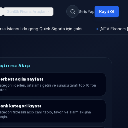
Günlük Finans Araçları
Giriş Yap
Kayıt Ol
a İstanbul’da gong Quick Sigorta için çaldı
[NTV Ekonomi] F
►
aştırma Akışı
erbest
açılış sayfası
ategori liderleri, ortalama getiri ve sunucu tarafı top 10 fon
istesi.
anlı kategori kıyası
ategori filtresini açıp canlı tablo, favori ve alarm akışına
eçin.