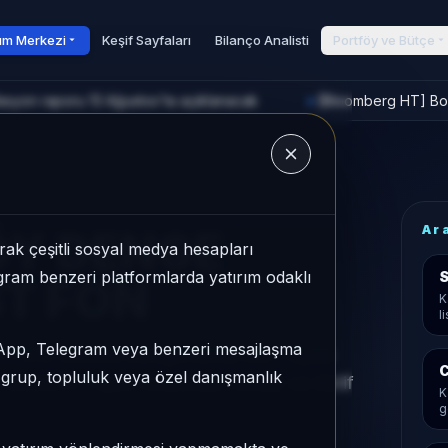
rım Merkezi
Keşif Sayfaları
Bilanço Analisti
Portföy ve Bütçe
asyon raporu 13 Ağustos'ta açıklanacak
[Bloomberg HT] Bors
►
u
Ar
ÖY DENGE
ak çeşitli sosyal medya hesapları
legram benzeri platformlarda yatırım odaklı
S
ST FON
K
l
sApp, Telegram veya benzeri mesajlaşma
, Serbest kategorisinde son 1 ayda
C
r grup, topluluk veya özel danışmanlık
866/931, 1 aylık volatilitesi %3,82 ve Aktif
K
g