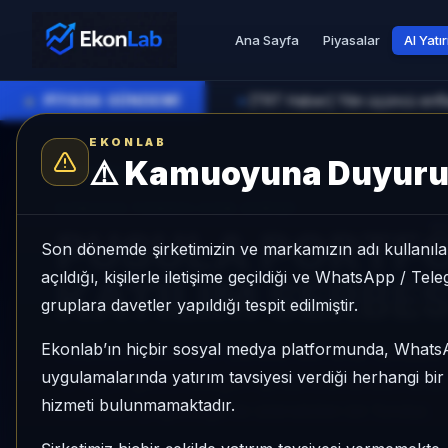
Ana Sayfa
Piyasalar
AI Yatı
●
PİYASA GÜNDEMİ
[TRT Haber] Yılın üçüncü enfl
►
EKONLAB
⚠️
Kamuoyuna Duyur
AI Fon Radar
/
Serbest
SUNUCU TARAFI FON GIRIŞI
PUSULA PORTF
Son dönemde şirketimizin ve markamızın adı kullanılar
açıldığı, kişilerle iletişime geçildiği ve WhatsApp / Te
KATILIM SERBE
gruplara davetler yapıldığı tespit edilmiştir.
Ekonlab’ın hiçbir sosyal medya platformunda, What
PUSULA PORTFÖY DENGE KATILIM SERBEST FON
uygulamalarında yatırım tavsiyesi verdiği herhangi bi
%-10,24 getiri, kategori içinde momentum sırası 
hizmeti bulunmamaktadır.
KAP KAP yoğunluğu ile izlenebilen bir fondur.