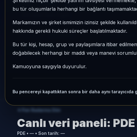
Şirketimiz hiçbir şekilde yatırım tavsiyesi vermemekt
PDE
Serbest
Risk:
Yüksek
Son fiyat:
1,40
bu tür oluşumlarla herhangi bir bağlantı taşımamaktad
Son işlem farkı:
0 gün
Markamızın ve şirket ismimizin izinsiz şekilde kullanıld
hakkında gerekli hukuki süreçler başlatılmaktadır.
1 AY VE 3 AY PERFORMANS
KATEGORI KONU
%-10,24
866/931
Bu tür kişi, hesap, grup ve paylaşımlara itibar edilmeme
doğabilecek herhangi bir maddi veya manevi sorumluluk
3 Ay:
+%25,46
Momentum bazlı ka
Kamuoyuna saygıyla duyurulur.
Bu pencereyi kapattıktan sonra bir daha aynı tarayıcıda 
Fon Radarına Dön
Canlı veri paneli:
PDE
PDE
•
—
• Son tarih:
—