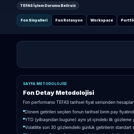
TEFAS İşlem Durumu Belirsiz
Fon Sinyalleri
Fon Rotasyon
Workspace
Portf
SAYFA METODOLOJISI
Fon Detay Metodolojisi
Fon performansı TEFAS tarihsel fiyat serisinden hesaplanır
Dönem getirileri seçilen fonun tarihsel birim pay fiyatı
YTD (yılbaşından bugüne) aynı yıl içindeki ilk gözleme 
Volatilite son 30 gözlemdeki günlük getirilerin standart 