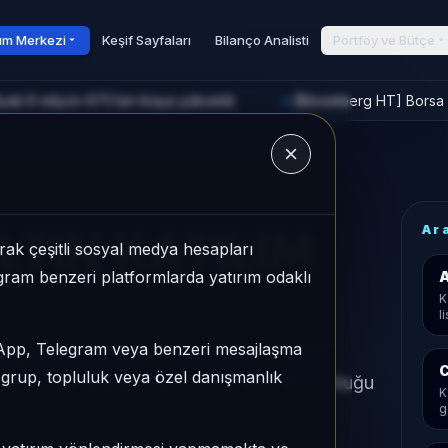
rım Merkezi
Keşif Sayfaları
Bilanço Analisti
Portföy ve Bütçe
yatı 6 milyon 673 bin liraya yükseldi
[Bloomberg HT] Borsa İ
►
u
Ar
LTIN KATILIM
ak çeşitli sosyal medya hesapları
legram benzeri platformlarda yatırım odaklı
A
K
l
sApp, Telegram veya benzeri mesajlaşma
orisinde son 1 ayda +%3,38 getiri,
C
r grup, topluluk veya özel danışmanlık
volatilitesi %1,10 ve Aktif KAP KAP yoğunluğu
K
g