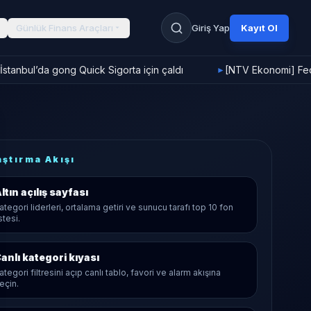
Günlük Finans Araçları
Giriş Yap
Kayıt Ol
stanbul’da gong Quick Sigorta için çaldı
[NTV Ekonomi] Fed f
►
aştırma Akışı
ltın
açılış sayfası
ategori liderleri, ortalama getiri ve sunucu tarafı top 10 fon
istesi.
anlı kategori kıyası
ategori filtresini açıp canlı tablo, favori ve alarm akışına
eçin.