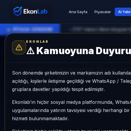
Ana Sayfa
Piyasalar
AI Yatı
●
PİYASA GÜNDEMİ
[TRT Haber] Altının kilogram fi
►
EKONLAB
⚠️
Kamuoyuna Duyur
AI Fon Radar
/
Altın
SUNUCU TARAFI FON GIRIŞI
ATA PORTFÖY A
Son dönemde şirketimizin ve markamızın adı kullanılar
açıldığı, kişilerle iletişime geçildiği ve WhatsApp / Te
FONU
gruplara davetler yapıldığı tespit edilmiştir.
Ekonlab’ın hiçbir sosyal medya platformunda, What
ATA PORTFÖY ALTIN KATILIM FONU, Altın kateg
uygulamalarında yatırım tavsiyesi verdiği herhangi bi
kategori içinde momentum sırası 25/63, 1 aylık 
hizmeti bulunmamaktadır.
ile izlenebilen bir fondur.