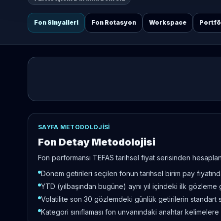
Fon Sinyalleri
Fon Rotasyon
Workspace
Portf
SAYFA METODOLOJISI
Fon Detay Metodolojisi
Fon performansı TEFAS tarihsel fiyat serisinden hesaplanır
Dönem getirileri seçilen fonun tarihsel birim pay fiyatı
YTD (yılbaşından bugüne) aynı yıl içindeki ilk gözleme 
Volatilite son 30 gözlemdeki günlük getirilerin standart 
Kategori sınıflaması fon unvanındaki anahtar kelimelere 