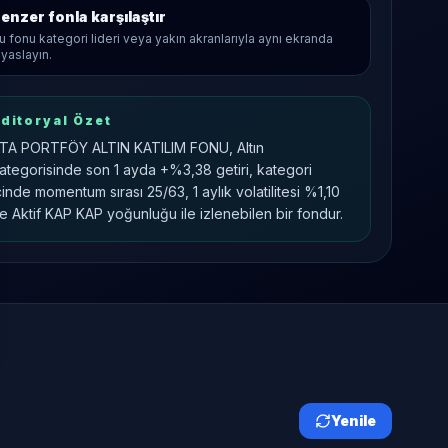
enzer fonla karşılaştır
u fonu kategori lideri veya yakın akranlarıyla aynı ekranda
ıyaslayın.
ditoryal Özet
TA PORTFÖY ALTIN KATILIM FONU, Altın
ategorisinde son 1 ayda +%3,38 getiri, kategori
çinde momentum sırası 25/63, 1 aylık volatilitesi %1,10
e Aktif KAP KAP yoğunluğu ile izlenebilen bir fondur.
Yenile