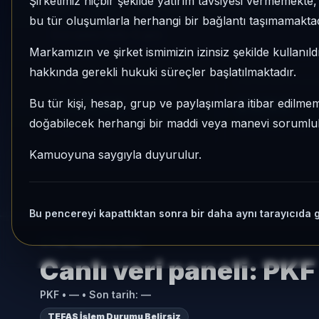
Şirketimiz hiçbir şekilde yatırım tavsiyesi vermemekt
PKF
Altın
Risk:
Orta
Son fiyat:
4,543061
bu tür oluşumlarla herhangi bir bağlantı taşımamaktad
Son işlem farkı:
0 gün
Markamızın ve şirket ismimizin izinsiz şekilde kullanıld
hakkında gerekli hukuki süreçler başlatılmaktadır.
1 AY VE 3 AY PERFORMANS
KATEGORI KONU
+%3,38
25/63
Bu tür kişi, hesap, grup ve paylaşımlara itibar edilmeme
doğabilecek herhangi bir maddi veya manevi sorumluluk
3 Ay:
%-5,16
Momentum bazlı ka
Kamuoyuna saygıyla duyurulur.
Bu pencereyi kapattıktan sonra bir daha aynı tarayıcıda 
Fon Radarına Dön
Canlı veri paneli:
PKF
PKF
•
—
• Son tarih:
—
TEFAS İşlem Durumu Belirsiz