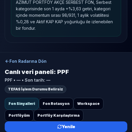
AZİMUT PORTFÖY AKÇE SERBEST FON, Serbest
kategorisinde son 1 ayda +%3,63 getiri, kategori
içinde momentum sırası 98/931, 1 aylık volatilitesi
%0,28 ve Aktif KAP KAP yoğunluğu ile izlenebilen
bir fondur.
Fon Radarına Dön
Canlı veri paneli:
PPF
PPF
•
—
• Son tarih:
—
TEFAS İşlem Durumu Belirsiz
Fon Sinyalleri
Fon Rotasyon
Workspace
Portföyüm
Portföy Karşılaştırma
Yenile