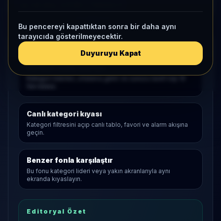
1 ay net akış
-2,8 Mn
• Yatırımcı
0
Bu pencereyi kapattıktan sonra bir daha aynı
tarayıcıda gösterilmeyecektir.
Araştırma Akışı
Duyuruyu Kapat
Serbest
açılış sayfası
Kategori liderleri, ortalama getiri ve sunucu tarafı top 10
fon listesi.
Canlı kategori kıyası
Kategori filtresini açıp canlı tablo, favori ve alarm akışına
geçin.
Benzer fonla karşılaştır
Bu fonu kategori lideri veya yakın akranlarıyla aynı
ekranda kıyaslayın.
Editoryal Özet