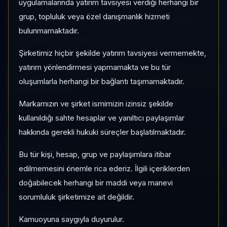
PPF
Serbest
Risk:
Düşük
uygulamalarında yatırım tavsiyesi verdiği herhangi bir
grup, topluluk veya özel danışmanlık hizmeti
Son fiyat:
5,108349
TEFAS'ta İşlem Görmüyor
bulunmamaktadır.
Son işlem farkı:
0 gün
Şirketimiz hiçbir şekilde yatırım tavsiyesi vermemekte,
yatırım yönlendirmesi yapmamakta ve bu tür
1 AY VE 3 AY PERFORMANS
oluşumlarla herhangi bir bağlantı taşımamaktadır.
+%3,63
Markamızın ve şirket ismimizin izinsiz şekilde
3 Ay:
+%10,97
kullanıldığı sahte hesaplar ve yanıltıcı paylaşımlar
hakkında gerekli hukuki süreçler başlatılmaktadır.
KATEGORI KONUMU
98/931
Bu tür kişi, hesap, grup ve paylaşımlara itibar
Momentum bazlı kategori içi sıra
edilmemesini önemle rica ederiz. İlgili içeriklerden
doğabilecek herhangi bir maddi veya manevi
sorumluluk şirketimize ait değildir.
KAP VE AKIŞ
Aktif KAP
Kamuoyuna saygıyla duyurulur.