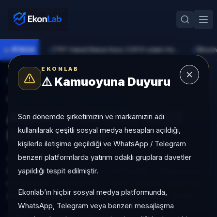
●
PİYASA
[TRT Haber] Bakan Kacır, COP31 odaklı Hızlandırma Desteği çağrısını açıkladı
►
►
EKONLAB
⚠️
Kamuoyuna Duyuru
AI Fon Radar
/
Serbest
SUNUCU TARAFI FON GIRIŞI
AZİMUT PORTFÖY AKÇE
Son dönemde şirketimizin ve markamızın adı
kullanılarak çeşitli sosyal medya hesapları açıldığı,
SERBEST FON
kişilerle iletişime geçildiği ve WhatsApp / Telegram
benzeri platformlarda yatırım odaklı gruplara davetler
AZİMUT PORTFÖY AKÇE SERBEST FON, Serbest
kategorisinde son 1 ayda +%3,63 getiri, kategori içinde
yapıldığı tespit edilmiştir.
momentum sırası 98/931, 1 aylık volatilitesi %0,28 ve
Ekonlab’ın hiçbir sosyal medya platformunda,
Aktif KAP KAP yoğunluğu ile izlenebilen bir fondur.
WhatsApp, Telegram veya benzeri mesajlaşma